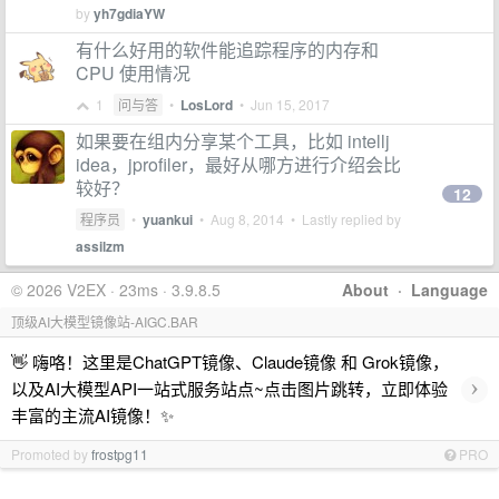
by
yh7gdiaYW
有什么好用的软件能追踪程序的内存和
CPU 使用情况
1
问与答
•
LosLord
•
Jun 15, 2017
如果要在组内分享某个工具，比如 intellj
idea，jprofiler，最好从哪方进行介绍会比
较好？
12
程序员
•
yuankui
•
Aug 8, 2014
• Lastly replied by
assilzm
© 2026 V2EX · 23ms · 3.9.8.5
About
·
Language
顶级AI大模型镜像站-AIGC.BAR
👋 嗨咯！这里是ChatGPT镜像、Claude镜像 和 Grok镜像，
›
以及AI大模型API一站式服务站点~点击图片跳转，立即体验
丰富的主流AI镜像！✨
Promoted by
frostpg11
PRO