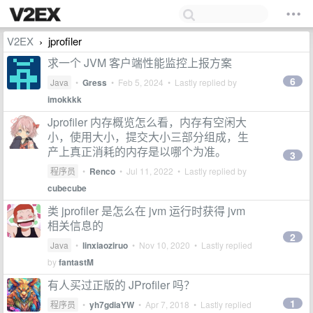
V2EX
jprofiler
›
求一个 JVM 客户端性能监控上报方案
6
Java
•
Gress
•
Feb 5, 2024
• Lastly replied by
imokkkk
Jprofiler 内存概览怎么看，内存有空闲大
小，使用大小，提交大小三部分组成，生
产上真正消耗的内存是以哪个为准。
3
程序员
•
Renco
•
Jul 11, 2022
• Lastly replied by
cubecube
类 jprofiler 是怎么在 jvm 运行时获得 jvm
相关信息的
2
Java
•
linxiaoziruo
•
Nov 10, 2020
• Lastly replied
by
fantastM
有人买过正版的 JProfiler 吗？
1
程序员
•
yh7gdiaYW
•
Apr 7, 2018
• Lastly replied