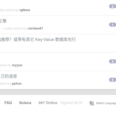
？
3
tly replied by
tgfbeta
储引擎
1
• Lastly replied by
chrislee87
推荐？或带有其它 Key-Value 数据库也行
3
eplied by
myyou
自己的语音
5
eplied by
pyKun
·
FAQ
·
Solana
·
997 Online
Highest 6679
·
Select Languag