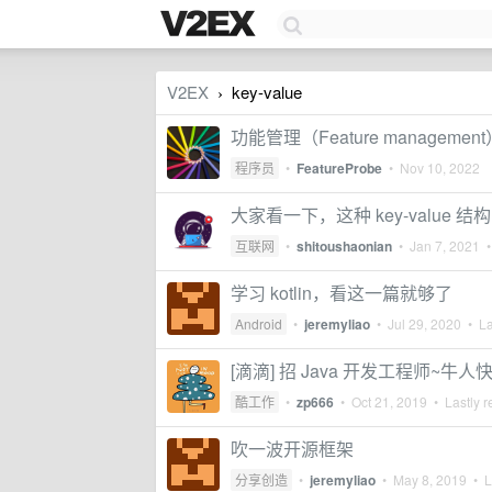
V2EX
key-value
›
功能管理（Feature manageme
程序员
•
FeatureProbe
•
Nov 10, 2022
大家看一下，这种 key-value
互联网
•
shitoushaonian
•
Jan 7, 2021
•
学习 kotlin，看这一篇就够了
Android
•
jeremyliao
•
Jul 29, 2020
• La
[滴滴] 招 Java 开发工程师~牛
酷工作
•
zp666
•
Oct 21, 2019
• Lastly r
吹一波开源框架
分享创造
•
jeremyliao
•
May 8, 2019
• La