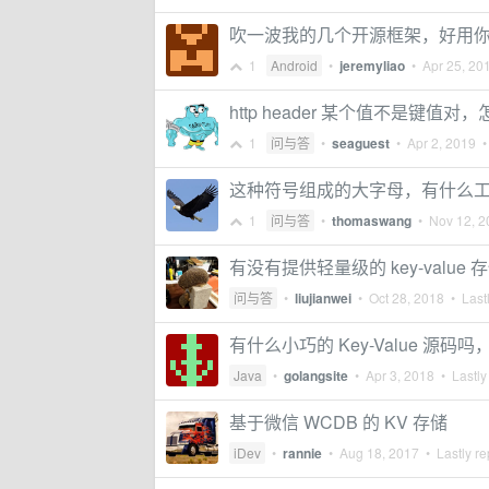
吹一波我的几个开源框架，好用
1
Android
•
jeremyliao
•
Apr 25, 20
http header 某个值不是键值对
1
问与答
•
seaguest
•
Apr 2, 2019
• 
这种符号组成的大字母，有什么
1
问与答
•
thomaswang
•
Nov 12, 2
有没有提供轻量级的 key-value
问与答
•
liujianwei
•
Oct 28, 2018
• Lastl
有什么小巧的 Key-Value 源码吗，
Java
•
golangsite
•
Apr 3, 2018
• Lastly
基于微信 WCDB 的 KV 存储
iDev
•
rannie
•
Aug 18, 2017
• Lastly re