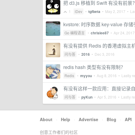
把 d3.js 移植到 Swift 有没有前景
1
iDev
•
tgfbeta
•
May 2, 2017
• Las
kvstore: 时序数据 key-value 存
Go 编程语言
•
chrislee87
•
Apr 24, 2017
有没有提供 Redis 的香港虚拟主机
问与答
•
2016
•
Dec 3, 2016
redis hash 类型有没有限制？
Redis
•
myyou
•
Aug 8, 2016
• Lastly r
有没有这样一款应用：直接记录
问与答
•
pyKun
•
Apr 5, 2016
• Lastly r
About
·
Help
·
Advertise
·
Blog
·
API
创意工作者们的社区