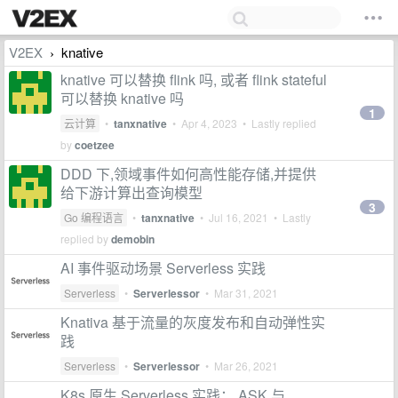
V2EX
knative
›
knative 可以替换 flink 吗, 或者 flink stateful
可以替换 knative 吗
1
云计算
•
tanxnative
•
Apr 4, 2023
• Lastly replied
by
coetzee
DDD 下,领域事件如何高性能存储,并提供
给下游计算出查询模型
3
Go 编程语言
•
tanxnative
•
Jul 16, 2021
• Lastly
replied by
demobin
AI 事件驱动场景 Serverless 实践
Serverless
•
Serverlessor
•
Mar 31, 2021
Knativa 基于流量的灰度发布和自动弹性实
践
Serverless
•
Serverlessor
•
Mar 26, 2021
K8s 原生 Serverless 实践： ASK 与