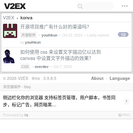
V2EX
konva
›
开源项目推广有什么好的渠道吗？
10
开源软件
•
youthkun
•
Oct 22, 2023
• Lastly replied
by
youthkun
如何使用 css 来设置文字描边亿以达到
canvas 中设置文字外描边的效果？
CSS
•
overdev
•
Oct 7, 2023
© 2026 V2EX · 9ms · 3.9.8.5
About
·
Language
浏览器插件 - Stay
侧边栏化你的浏览器 支持标签页管理，用户脚本，书签同
›
步，标记广告，网页暗黑…
Promoted by
ris
PRO