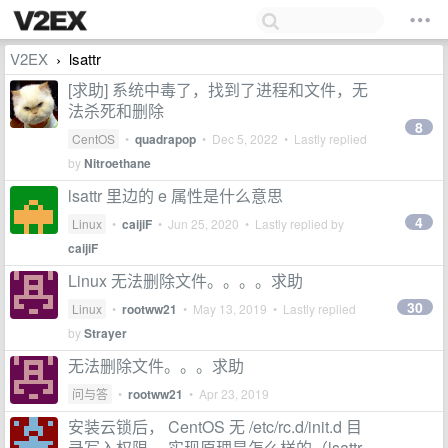
V2EX
lsattr
›
[求助] 系统中毒了，找到了进程和文件，无
法杀死和删除
8
CentOS
•
quadrapop
•
Dec 5, 2022
• Lastly replied
by
Nitroethane
lsattr 里边的 e 属性是什么意思
4
Linux
•
caijiF
•
Jun 25, 2020
• Lastly replied by
caijiF
Linux 无法删除文件。。。。求助
30
Linux
•
rootww21
•
May 13, 2019
• Lastly replied
by
Strayer
无法删除文件。。。求助
问与答
•
rootww21
•
Apr 23, 2019
安装云锁后， CentOS 无 /etc/rc.d/init.d 目
录写入权限， 实现原理是怎么样的（lsattr