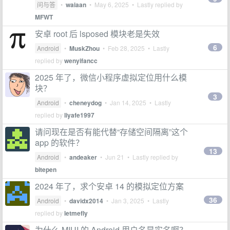
问与答
•
waiaan
•
May 6, 2025
• Lastly replied by
MFWT
安卓 root 后 lsposed 模块老是失效
6
Android
•
MuskZhou
•
Feb 28, 2025
• Lastly
replied by
wenyifancc
2025 年了，微信小程序虚拟定位用什么模
块？
3
Android
•
cheneydog
•
Jan 14, 2025
• Lastly
replied by
liyafe1997
请问现在是否有能代替“存储空间隔离”这个
app 的软件？
13
Android
•
andeaker
•
Jun 21
• Lastly replied by
bitepen
2024 年了，求个安卓 14 的模拟定位方案
36
Android
•
davidx2014
•
Jan 3, 2025
• Lastly
replied by
letmefly
为什么 MIUI 的 Android 用户名是实名啊？