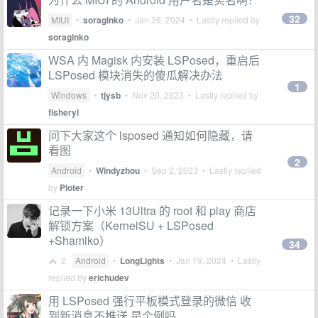
32
MIUI
•
soraginko
•
Jan 26, 2024
• Lastly replied by
soraginko
WSA 内 Magisk 内安装 LSPosed，重启后
LSPosed 模块消失的傻瓜解决办法
1
Windows
•
tjysb
•
Nov 20, 2023
• Lastly replied by
fisheryl
问下大家这个 lsposed 通知如何隐藏，请
看图
2
Android
•
Windyzhou
•
Sep 2, 2023
• Lastly replied
by
Ploter
记录一下小米 13Ultra 的 root 和 play 商店
解锁方案（KernelSU + LSPosed
+Shamiko）
34
2
Android
•
LongLights
•
Jan 19, 2024
• Lastly
replied by
erichudev
用 LSPosed 强行平板模式登录的微信 收
到新消息不推送 是个例吗