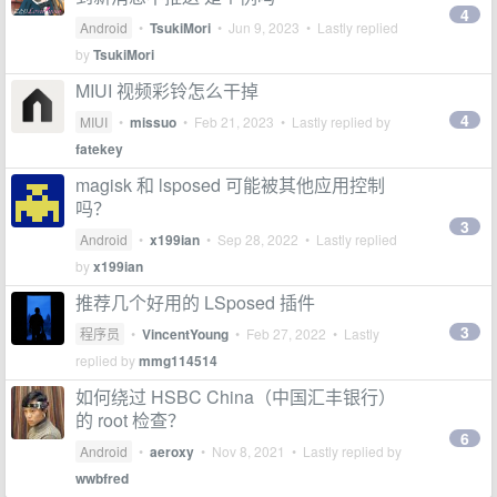
4
Android
•
TsukiMori
•
Jun 9, 2023
• Lastly replied
by
TsukiMori
MIUI 视频彩铃怎么干掉
4
MIUI
•
missuo
•
Feb 21, 2023
• Lastly replied by
fatekey
magisk 和 lsposed 可能被其他应用控制
吗？
3
Android
•
x199ian
•
Sep 28, 2022
• Lastly replied
by
x199ian
推荐几个好用的 LSposed 插件
3
程序员
•
VincentYoung
•
Feb 27, 2022
• Lastly
replied by
mmg114514
如何绕过 HSBC China（中国汇丰银行）
的 root 检查？
6
Android
•
aeroxy
•
Nov 8, 2021
• Lastly replied by
wwbfred