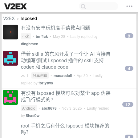
V2EX
lsposed
›
有没有安卓玩机高手请教点问题
9
小米
•
tmf4ck
•
May 28
• Lastly replied by
dinghmcn
借着 skills 的东风开发了一个让 AI 直接自
动编写/测试 Lsposed 插件的 skill 支持
codex 和 claude code
4
1
分享创造
•
macaodoll
•
Apr 30
• Lastly
replied by
fortytwo
有没有 lsposed 模块可以对某个 app 伪装
成飞行模式的?
12
Android
•
abc8678
•
Nov 3, 2025
• Lastly replied
by
5had0w
root 手机之后有什么 lsposed 模块推荐的
吗？
9