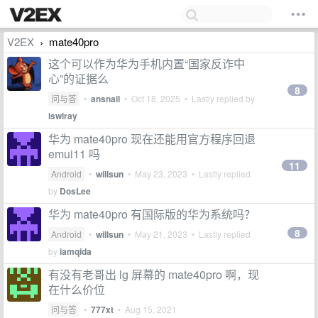
V2EX
mate40pro
›
这个可以作为华为手机内置“国家反诈中
心”的证据么
8
问与答
•
ansnail
•
Oct 18, 2025
• Lastly replied by
lswlray
华为 mate40pro 现在还能用官方程序回退
emui11 吗
11
Android
•
willsun
•
May 23, 2023
• Lastly replied
by
DosLee
华为 mate40pro 有国际版的华为系统吗？
8
Android
•
willsun
•
May 21, 2023
• Lastly replied
by
iamqida
有没有老哥出 lg 屏幕的 mate40pro 啊，现
在什么价位
问与答
•
777xt
•
Aug 15, 2021