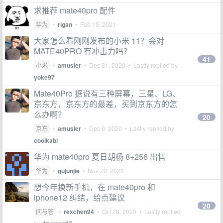
求推荐 mate40pro 配件
华为
•
rigan
•
Feb 15, 2021
大家怎么看刚刚发布的小米 11？会对
MATE40PRO 有冲击力吗？
41
小米
•
amusier
•
Dec 31, 2020
• Lastly replied by
yoke97
Mate40Pro 据说有三种屏幕，三星、LG、
京东方，京东方的最差，买到京东方的怎
么办啊？
20
京东
•
amusier
•
Dec 9, 2020
• Lastly replied by
coolkabi
华为 mate40pro 夏日胡杨 8+256 出售
华为
•
gujunjie
•
Nov 20, 2020
想今年换新手机，在 mate40pro 和
iphone12 纠结，给点建议
20
问与答
•
rexchen94
•
Oct 28, 2020
• Lastly replied