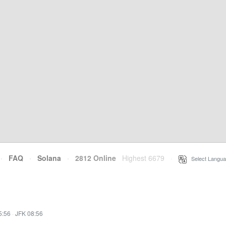
·
FAQ
·
Solana
·
2812 Online
Highest 6679
·
Select Langua
5:56
·
JFK 08:56