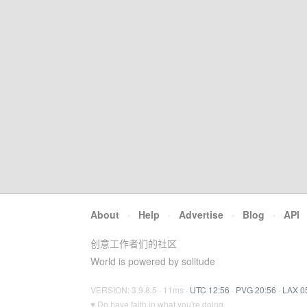
About
·
Help
·
Advertise
·
Blog
·
API
创意工作者们的社区
World is powered by solitude
VERSION: 3.9.8.5 · 11ms ·
UTC 12:56
·
PVG 20:56
·
LAX 0
♥ Do have faith in what you're doing.