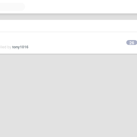
26
plied by
tony1016