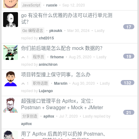
JavaScript
•
ruoxie
•
Sep 12, 2020
go 有没有什么优雅的办法可以进行单元测
试？
17
Go 编程语言
•
pkoukk
•
Mar 30, 2024
• Lastly
replied by
xhd2015
你们前后端是怎么配合 mock 数据的？
19
1
程序员
•
firhome
•
Aug 25, 2020
• Lastly
replied by
aninchiron
项目转型撞上保守同事，怎么办
132
1
职场话题
•
Marstin
•
Aug 30, 2020
• Lastly
replied by
Lujango
超强接口管理平台 Apifox，定位：
Postman + Swagger + Mock + JMeter
21
分享创造
•
apifox
•
Jul 7, 2020
• Lastly replied by
apifox
用了 Apifox 后真的可以扔掉 Postman、