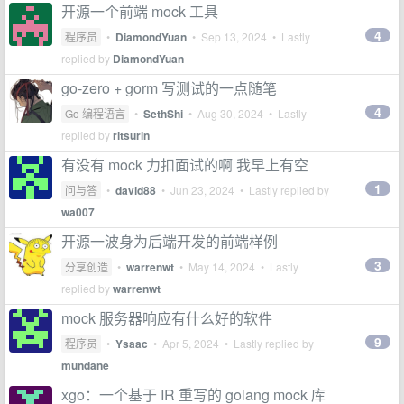
开源一个前端 mock 工具
4
程序员
•
DiamondYuan
•
Sep 13, 2024
• Lastly
replied by
DiamondYuan
go-zero + gorm 写测试的一点随笔
4
Go 编程语言
•
SethShi
•
Aug 30, 2024
• Lastly
replied by
ritsurin
有没有 mock 力扣面试的啊 我早上有空
1
问与答
•
david88
•
Jun 23, 2024
• Lastly replied by
wa007
开源一波身为后端开发的前端样例
3
分享创造
•
warrenwt
•
May 14, 2024
• Lastly
replied by
warrenwt
mock 服务器响应有什么好的软件
9
程序员
•
Ysaac
•
Apr 5, 2024
• Lastly replied by
mundane
xgo：一个基于 IR 重写的 golang mock 库