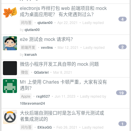
electronjs 咋样打包 web 前端项目和 mock
成为桌面应用呢？ 有大佬遇到过么？
4
问与答
•
qiutian00
•
Apr 22, 2021
• Lastly replied
by
qiutian00
e2e 测试会 mock 请求吗？
2
前端开发
•
vevlins
•
Mar 12, 2021
• Lastly replied
by
kwrush
微信小程序开发工具自带的 mock 问题
微信
•
QGabriel
•
Mar 8, 2021
M1 上使用 Charles 卡顿严重，大家有没有
遇到？
19
Apple
•
rxg9527
•
Jun 11, 2023
• Lastly replied by
10bravoman24
大伙后端自测接口时是怎么写单元测试或
者集成测试的
1
问与答
•
EKkoGG
•
Feb 26, 2021
• Lastly replied