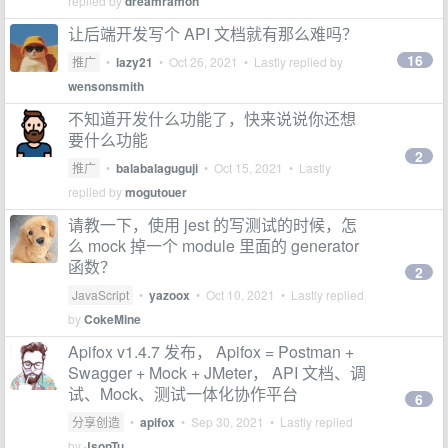
replied by
dreamramon
让后端开发写个 API 文档就有那么难吗？
16
推广
•
lazy21
•
Oct 26, 2021
• Lastly replied by
wensonsmith
不知道开发什么功能了，快来说说你还想
要什么功能
2
推广
•
balabalaguguji
•
Oct 15, 2021
• Lastly
replied by
mogutouer
请教一下，使用 jest 的写测试的时候，怎
么 mock 掉一个 module 里面的 generator
函数？
2
JavaScript
•
yazoox
•
Oct 10, 2021
• Lastly replied
by
CokeMine
Apifox v1.4.7 发布， Apifox = Postman +
Swagger + Mock + JMeter， API 文档、调
试、Mock、测试一体化协作平台
6
分享创造
•
apifox
•
Sep 30, 2021
• Lastly replied
by
JsonTu