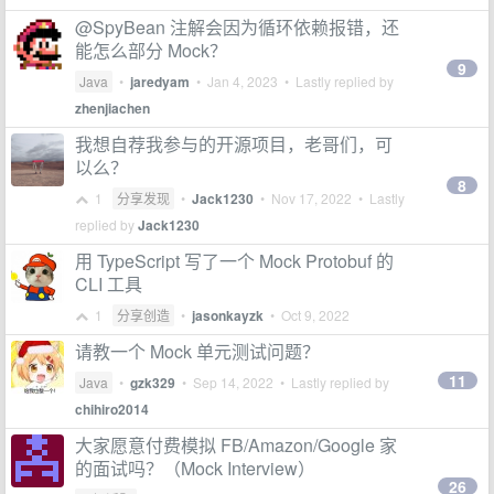
@SpyBean 注解会因为循环依赖报错，还
能怎么部分 Mock？
9
Java
•
jaredyam
•
Jan 4, 2023
• Lastly replied by
zhenjiachen
我想自荐我参与的开源项目，老哥们，可
以么？
8
1
分享发现
•
Jack1230
•
Nov 17, 2022
• Lastly
replied by
Jack1230
用 TypeScript 写了一个 Mock Protobuf 的
CLI 工具
1
分享创造
•
jasonkayzk
•
Oct 9, 2022
请教一个 Mock 单元测试问题？
11
Java
•
gzk329
•
Sep 14, 2022
• Lastly replied by
chihiro2014
大家愿意付费模拟 FB/Amazon/Google 家
的面试吗？（Mock Interview）
26