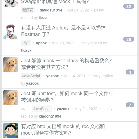
Swagger 和其他 Mock 工具吗？
32
程序员
•
davidsu1314
•
Apr 21, 2022
• Lastly
replied by
ijrou
有没有人用过 Apifox，是不是可以扔掉
Postman 了？
29
推广
•
apifox
•
Aug 23, 2022
• Lastly replied by
tldzyx
Jest 能够 mock 一个 class 的构造函数么？
或者有没有其它方法？
4
JavaScript
•
yazoox
•
Apr 14, 2021
• Lastly replied
by
yazoox
Jest 写 unit test，如何 mock 同一个文件中
被调用的函数？
7
1
JavaScript
•
yazoox
•
May 21, 2020
• Lastly
replied by
xiadong1994
有对应 http 文档和 mock 的 rpc 文档和
mock 服务提供方案吗？