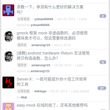
求教一下，单测有什么更好的解决方案
吗？
2
分享发现
•
yuhuan66666
•
Nov 24, 2019
• Lastly
replied by
yuhuan66666
gmock 框架 mock 非虚函数时，必须使用
模块类才可以，但这需要修改源码
程序员
•
amiwrong123
•
Nov 6, 2019
[请教] android::hardware::Return 无法使用
拷贝构造函数，怎么办？
6
程序员
•
amiwrong123
•
Oct 25, 2019
• Lastly
replied by
amiwrong123
Server-X：一款可能提升你十倍工作效率
的工具
27
分享创造
•
int64ago
•
Oct 24, 2019
• Lastly replied
by
wjup
easy-mock 在线的挂了，还有其他推荐吗