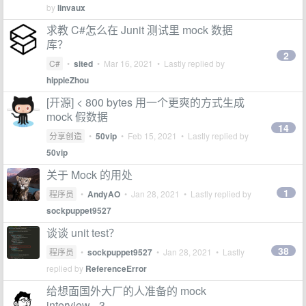
by
linvaux
求教 C#怎么在 Junit 测试里 mock 数据
库？
2
C#
•
sited
•
Mar 16, 2021
• Lastly replied by
hippieZhou
[开源] < 800 bytes 用一个更爽的方式生成
mock 假数据
14
分享创造
•
50vip
•
Feb 15, 2021
• Lastly replied by
50vip
关于 Mock 的用处
1
程序员
•
AndyAO
•
Jan 28, 2021
• Lastly replied by
sockpuppet9527
谈谈 unit test？
38
程序员
•
sockpuppet9527
•
Jan 28, 2021
• Lastly
replied by
ReferenceError
给想面国外大厂的人准备的 mock
interview - 3