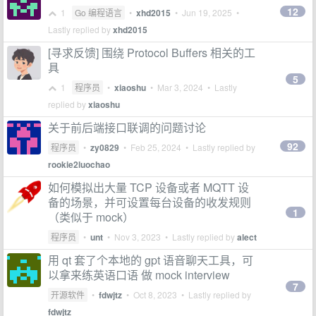
12
1
Go 编程语言
•
xhd2015
•
Jun 19, 2025
•
Lastly replied by
xhd2015
[寻求反馈] 围绕 Protocol Buffers 相关的工
具
5
1
程序员
•
xiaoshu
•
Mar 3, 2024
• Lastly
replied by
xiaoshu
关于前后端接口联调的问题讨论
92
程序员
•
zy0829
•
Feb 25, 2024
• Lastly replied by
rookie2luochao
如何模拟出大量 TCP 设备或者 MQTT 设
备的场景，并可设置每台设备的收发规则
1
（类似于 mock）
程序员
•
unt
•
Nov 3, 2023
• Lastly replied by
alect
用 qt 套了个本地的 gpt 语音聊天工具，可
以拿来练英语口语 做 mock interview
7
开源软件
•
fdwjtz
•
Oct 8, 2023
• Lastly replied by
fdwjtz