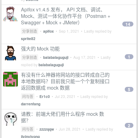
Apifox v1.4.5 发布， API 文档、调试、
Mock、测试一体化协作平台（Postman +
Swagger + Mock + JMeter）
14
分享创造
•
apifox
•
Sep 1, 2021
• Lastly replied by
sprite82
强大的 Mock 功能
1
分享创造
•
balabalaguguji
•
Aug 17, 2021
• Lastly
replied by
balabalaguguji
有没有什么神器将网站的接口转成自己的
本地数据吗？目前我只能一个个复制接口
返回数据成 mock 数据
5
问与答
•
Er1c0
•
Jul 23, 2021
• Lastly replied by
darrenfang
请教：前端大佬们用什么程序 mock 数
据？
2
问与答
•
zzzzqqw
•
Jun 28, 2021
• Lastly replied by
jiyinyiyong