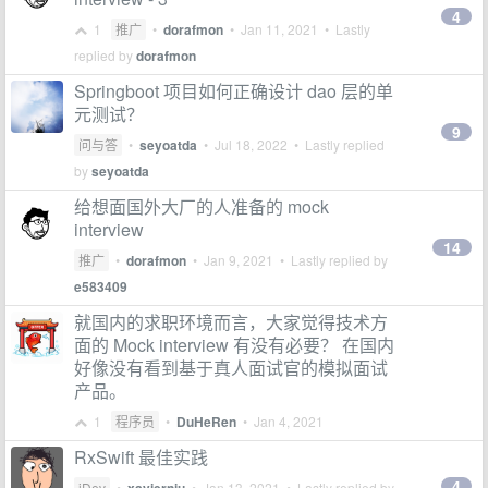
4
1
推广
•
dorafmon
•
Jan 11, 2021
• Lastly
replied by
dorafmon
Springboot 项目如何正确设计 dao 层的单
元测试？
9
问与答
•
seyoatda
•
Jul 18, 2022
• Lastly replied
by
seyoatda
给想面国外大厂的人准备的 mock
interview
14
推广
•
dorafmon
•
Jan 9, 2021
• Lastly replied by
e583409
就国内的求职环境而言，大家觉得技术方
面的 Mock interview 有没有必要？ 在国内
好像没有看到基于真人面试官的模拟面试
产品。
1
程序员
•
DuHeRen
•
Jan 4, 2021
RxSwift 最佳实践
4
iDev
•
•
Jan 13, 2021
• Lastly replied by