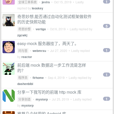
1
全球工单系统
•
jevirs
•
Oct 15, 2019
• Lastly
replied by
leoskey
奇思妙想,能否通过自动化测试框架做软件
的历史快照功能
5
奇思妙想
•
vertigo
•
Oct 6, 2019
• Lastly replied by
zgcwkj
easy-mock 服务器挂了，两天了。
1
问与答
•
webmrxu
•
Jul 27, 2020
• Lastly replied
by
reactor
前后端 mock 数据这一步工作流是怎样
的？
1
程序员
•
firhome
•
Sep 4, 2019
• Lastly replied by
dashenbibi
分享一下我写的的前端 http mock 库
1
分享创造
•
mystorp
•
Jul 25, 2019
• Lastly replied
by
mystorp
推荐几个好用的 Android 库