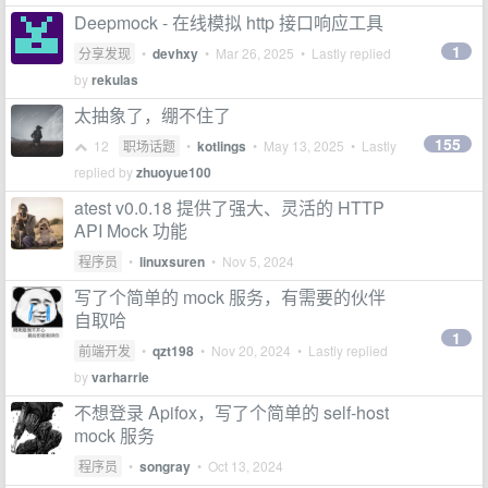
Deepmock - 在线模拟 http 接口响应工具
1
分享发现
•
devhxy
•
Mar 26, 2025
• Lastly replied
by
rekulas
太抽象了，绷不住了
155
12
职场话题
•
kotlings
•
May 13, 2025
• Lastly
replied by
zhuoyue100
atest v0.0.18 提供了强大、灵活的 HTTP
API Mock 功能
程序员
•
linuxsuren
•
Nov 5, 2024
写了个简单的 mock 服务，有需要的伙伴
自取哈
1
前端开发
•
qzt198
•
Nov 20, 2024
• Lastly replied
by
varharrie
不想登录 Apifox，写了个简单的 self-host
mock 服务
程序员
•
songray
•
Oct 13, 2024