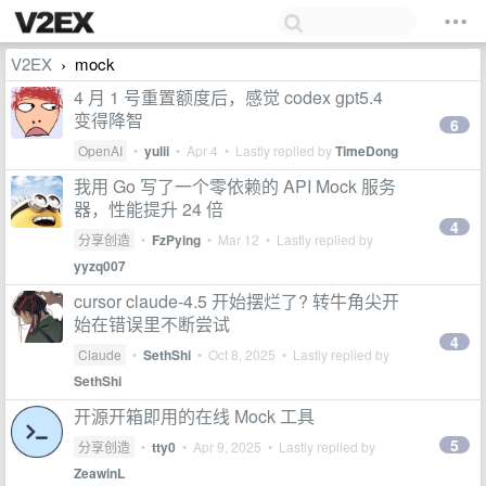
V2EX
mock
›
4 月 1 号重置额度后，感觉 codex gpt5.4
变得降智
6
OpenAI
•
yulii
•
Apr 4
• Lastly replied by
TimeDong
我用 Go 写了一个零依赖的 API Mock 服务
器，性能提升 24 倍
4
分享创造
•
FzPying
•
Mar 12
• Lastly replied by
yyzq007
cursor claude-4.5 开始摆烂了? 转牛角尖开
始在错误里不断尝试
4
Claude
•
SethShi
•
Oct 8, 2025
• Lastly replied by
SethShi
开源开箱即用的在线 Mock 工具
5
分享创造
•
tty0
•
Apr 9, 2025
• Lastly replied by
ZeawinL