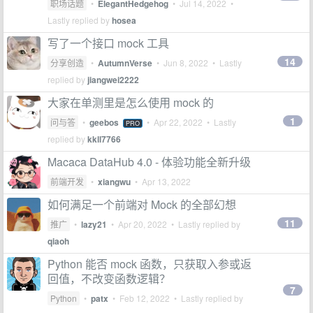
职场话题
•
ElegantHedgehog
•
Jul 14, 2022
•
Lastly replied by
hosea
写了一个接口 mock 工具
14
分享创造
•
AutumnVerse
•
Jun 8, 2022
• Lastly
replied by
jiangwei2222
大家在单测里是怎么使用 mock 的
1
问与答
•
geebos
•
Apr 22, 2022
• Lastly
PRO
replied by
kkll7766
Macaca DataHub 4.0 - 体验功能全新升级
前端开发
•
xiangwu
•
Apr 13, 2022
如何满足一个前端对 Mock 的全部幻想
11
推广
•
lazy21
•
Apr 20, 2022
• Lastly replied by
qiaoh
Python 能否 mock 函数，只获取入参或返
回值，不改变函数逻辑？
7
Python
•
patx
•
Feb 12, 2022
• Lastly replied by