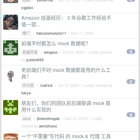
xavierniu
cgpiao
Amazon 挂面经历： 3 年谷歌工作经验不
值一提...
推广
•
hakunamatata11
•
Nov 17, 2020
前端平时都怎么 mock 数据呢？
2
前端开发
•
wingtao
•
Oct 22, 2020
• Lastly replied
by
yutian666
老前端们平时 mock 数据都是用的什么工
具？
2
问与答
•
rodrick
•
Oct 15, 2020
• Lastly replied by
lokya
朋友们，你们的团队前后端联调 mock 是
用什么实现的
9
Java
•
jintianfengda
•
Sep 22, 2020
• Lastly
replied by
wenzhoou
一个“不需要”写代码 的 mock & 代理 工具