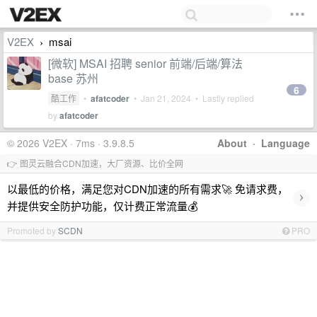
V2EX
msai
›
[微软] MSAI 招聘 senior 前端/后端/算法
base 苏州
6
酷工作
•
afatcoder
•
Jan 21, 2024
• Lastly replied
by
afatcoder
© 2026 V2EX · 7ms · 3.9.8.5
About
·
Language
👉 图灵云融合CDN加速，大厂资源、比价全网
以最低的价格，满足您对CDN加速的所有需求🚀 免请求费，
›
并提供安全防护功能，仅计费正常流量💰
Promoted by
SCDN
PRO