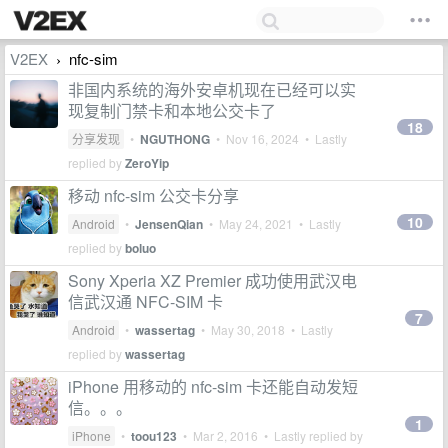
V2EX
nfc-sim
›
非国内系统的海外安卓机现在已经可以实
现复制门禁卡和本地公交卡了
18
分享发现
•
NGUTHONG
•
Nov 16, 2024
• Lastly
replied by
ZeroYip
移动 nfc-sim 公交卡分享
10
Android
•
JensenQian
•
May 24, 2021
• Lastly
replied by
boluo
Sony Xperia XZ Premier 成功使用武汉电
信武汉通 NFC-SIM 卡
7
Android
•
wassertag
•
May 30, 2018
• Lastly
replied by
wassertag
iPhone 用移动的 nfc-sim 卡还能自动发短
信。。。
1
iPhone
•
toou123
•
Mar 2, 2016
• Lastly replied by