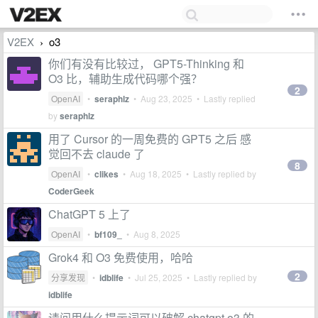
V2EX
o3
›
你们有没有比较过， GPT5-Thinking 和
O3 比，辅助生成代码哪个强？
2
OpenAI
•
seraphlz
•
Aug 23, 2025
• Lastly replied
by
seraphlz
用了 Cursor 的一周免费的 GPT5 之后 感
觉回不去 claude 了
8
OpenAI
•
clikes
•
Aug 18, 2025
• Lastly replied by
CoderGeek
ChatGPT 5 上了
OpenAI
•
bf109_
•
Aug 8, 2025
Grok4 和 O3 免费使用，哈哈
2
分享发现
•
idblife
•
Jul 25, 2025
• Lastly replied by
idblife
请问用什么提示词可以破解 chatgpt o3 的