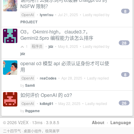
NSFW 限制？
8
OpenAI
•
lynn1su
•
Jul 21, 2025
• Lastly replied by
PROJECT
O3， O4mini-high， claude3.7，
Gemini2.5pro 编程能力该怎么排序
28
1
程序员
•
jdz
•
May 6, 2025
• Lastly replied by
jdz
openai o3 模型 api 必须认证身份才可以使
用
8
OpenAI
•
reaCodes
•
Apr 28, 2025
• Lastly replied
by
Sam6
如何评价 OpenAI 的 o3?
26
OpenAI
•
kdbtg91
•
May 22, 2025
• Lastly replied
by
lhggame
© 2026 V2EX · 13ms · 3.9.8.5
About
·
Language
二十四节气 · 桌面小组件，极简美学