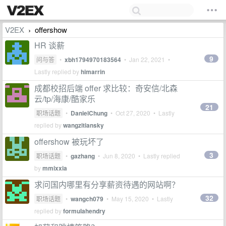
V2EX
offershow
›
HR 谈薪
9
问与答
•
xbh1794970183564
•
Jan 22, 2021
•
Lastly replied by
himarrin
成都校招后端 offer 求比较：奇安信/北森
云/tp/海康/酷家乐
21
职场话题
•
DanielChung
•
Oct 27, 2020
• Lastly
replied by
wangzitiansky
offershow 被玩坏了
3
职场话题
•
gazhang
•
Jun 8, 2020
• Lastly replied
by
mmixxia
求问国内哪里有分享薪资待遇的网站啊？
32
职场话题
•
wangch079
•
May 15, 2020
• Lastly
replied by
formulahendry