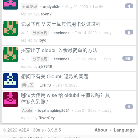
4
分享发现
•
andych3n
•
May 29, 2023
• Lastly
replied by
Ja5onV
记录下帮 V 友土耳其信用卡认证过程
8
3
分享发现
•
aceinnes
•
Feb 14, 2023
• Lastly
replied by
foyo
探索出了 oldubil 入金最简单的方法
95
5
分享发现
•
aceinnes
•
Jun 27, 2024
• Lastly
replied by
zjk7648
想问下有关 Oldubil 退款的问题
问与答
•
LIHFIS
•
Jan 13, 2023
哪位大佬用 wise 给 oldubil 充值过吗？具
体多久到账？
9
Apple
•
icyzhangbing2021
•
Jan 27, 2023
• Lastly
replied by
RivetCity
© 2026 V2EX · 30ms · 3.9.8.5
About
·
Language