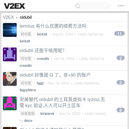
V2EX
oldubil
›
termius 有什么优惠的续费方法吗
11
问与答
•
luckzk
•
Aug 23, 2024
• Lastly replied by
luckzk
oldubil 还能干啥用呢？
2
问与答
•
creedlv
•
Jan 24, 2024
• Lastly replied by
creedlv
oldubil 好像是 G 了，非+90 的账户
2
问与答
•
fggz
•
Mar 18, 2024
• Lastly replied by
SgyyNero
完美替代 oldubil 的土耳其虚拟卡 iyzico,无
需 kyc 验证,人人可以开土区车
8
分享发现
•
kirieievk
•
Nov 14, 2023
• Lastly replied
by
doco