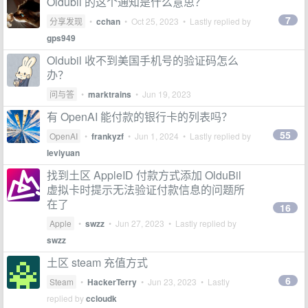
Oldubil 的这个通知是什么意思？
7
分享发现
•
cchan
•
Oct 25, 2023
• Lastly replied by
gps949
Oldubil 收不到美国手机号的验证码怎么
办？
问与答
•
marktrains
•
Jun 19, 2023
有 OpenAI 能付款的银行卡的列表吗？
55
OpenAI
•
frankyzf
•
Jun 1, 2024
• Lastly replied by
leviyuan
找到土区 AppleID 付款方式添加 OlduBil
虚拟卡时提示无法验证付款信息的问题所
在了
16
Apple
•
swzz
•
Jun 27, 2023
• Lastly replied by
swzz
土区 steam 充值方式
6
Steam
•
HackerTerry
•
Jun 23, 2023
• Lastly
replied by
ccloudk