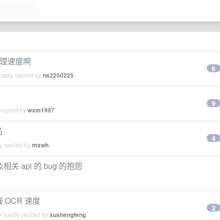
的推理速度啊
6
astly replied by
ns2250225
9
replied by
wxm1997
品
4
y replied by
mswh
关 api 的 bug 的抱怨
 OCR 速度
2
 Lastly replied by
xushengfeng