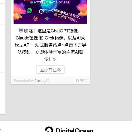
👋 嗨咯！这里是ChatGPT镜像、
Claude镜像 和 Grok镜像，以及AI大
模型API一站式服务站点~点击下方导
航按钮，立即体验丰富的主流AI镜
像！✨
立即前往🚀
Promoted by
frostpg11
PRO
e