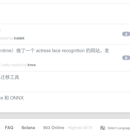
择
3
eplied by
lrabbit
x runtime）做了一个 actress face recognition 的网站，发
8
Lastly replied by
knva
格迁移工具
le 和 ONNX
·
FAQ
·
Solana
·
903 Online
Highest 6679
·
Select Languag