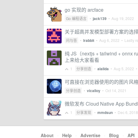
go 实现的 arcface
Go 编程语言
•
jack139
•
Aug 19, 2022
关于超高并发模型部署方案的选
问与答
•
lrabbit
•
Aug 6, 2022
• Lastly r
纯 JS（nextjs + tailwind + onn
上来给大家看看
1
分享创造
•
alalida
•
Aug 5, 2022
• 
可直接在浏览器使用的的图片风
分享创造
•
vicalloy
•
Oct 14, 2021
微软发布 Cloud Native App Bund
1
分享发现
•
mmdsun
•
Dec 6, 2018
About
·
Help
·
Advertise
·
Blog
·
API