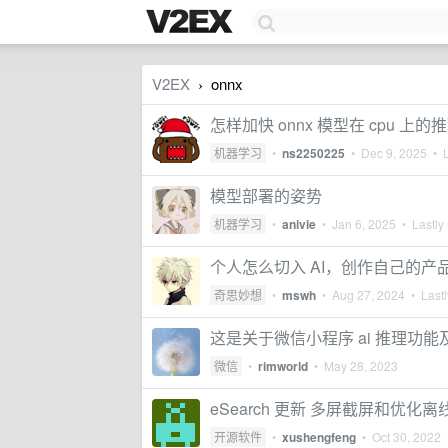
V2EX
onnx
›
怎样加快 onnx 模型在 cpu 上
机器学习
•
ns2250225
•
Dec 9, 2025
• L
模型部署的姿势
机器学习
•
anivie
•
Jan 6, 2025
• Lastly 
个人怎么切入 AI，创作自己的产
奇思妙想
•
mswh
•
Aug 27, 2024
• Lastl
这是关于微信小程序 ai 推理功能及相
微信
•
rimworld
•
May 28, 2023
eSearch 更新 多屏截屏和优化离线
开源软件
•
xushengfeng
•
Oct 30, 2022
•