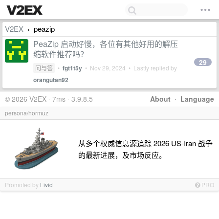
V2EX
peazip
›
PeaZip 启动好慢，各位有其他好用的解压
缩软件推荐吗？
29
问与答
•
fgt1t5y
•
Nov 29, 2024
• Lastly replied by
orangutan92
© 2026 V2EX · 7ms · 3.9.8.5
About
·
Language
persona/hormuz
从多个权威信息源追踪 2026 US-Iran 战争
的最新进展，及市场反应。
Promoted by
Livid
PRO