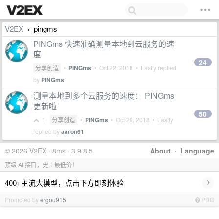
V2EX
pingms
›
PINGms 快速准确测量本地到云服务的速
度
24
分享创造
•
PINGms
•
Oct 22, 2018
• Lastly replied
by
PINGms
测量本地到多个云服务的速度： PINGms
更新啦
50
1
分享创造
•
PINGms
•
Oct 29, 2018
• Lastly
replied by
aaron61
© 2026 V2EX · 8ms · 3.9.8.5
About
·
Language
顶级 AI 接口，史上最低价！
›
400+主流大模型，点击下方即刻体验
Promoted by
ergou915
PRO