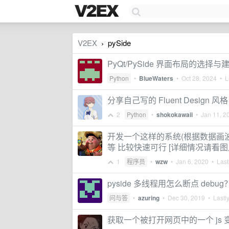
V2EX
pySide
›
PyQt/PySide 界面布局的选择与
Python
•
BlueWaters
•
Oct 28, 2024
• La
分享自己写的 Fluent Design 风格 
2
Python
•
shokokawaii
•
Jan 11, 2
开发一个这样的系统(根据数据画波形图+选
等 比较快速可行 [详细情况请看图片 
1
程序员
•
wzw
•
Jan 6, 2020
• Lastl
pyside 多线程用怎么断点 debug
问与答
•
azuring
•
Dec 30, 2019
• Lastly
获取一个被打开网页中的一个 js