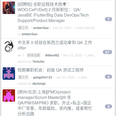
[招聘帖] 全职远程技术岗🌍｜
WOO:CeFi/Defi] 2 月新职位： QA/
JavaBE /Flutter/Big Data DevOps/Tech
7
Support/Product Manager
酷工作
•
amberGuo
•
Feb 24, 2025
• Lastly replied
by
amberGuo
中文系 0 经验在新西兰成功拿到 QA 工作
offer
67
1
职场话题
•
WillemNZ
•
Mar 13, 2025
• Lastly
replied by
Yorkzhu
短期兼职机会：初级 QA 测试工程师
4
酷工作
•
gongzhm123
•
Jan 24, 2025
• Lastly
replied by
daxiongz
[郑州/北京/上海][PMO/project
manager/Scrum Master]20 年
QA/PM/SM/PMO 求职，外企+私企+国企
4
中厂背景，年龄尴尬，求内推，或者帮忙
分析出路