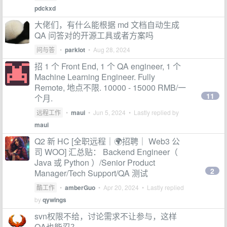
pdckxd
大佬们，有什么能根据 md 文档自动生成
QA 问答对的开源工具或者方案吗
问与答
•
parklot
•
Aug 28, 2024
招 1 个 Front End, 1 个 QA engineer, 1 个
Machine Learning Engineer. Fully
Remote, 地点不限. 10000 - 15000 RMB/一
11
个月.
远程工作
•
maui
•
Jun 5, 2024
• Lastly replied by
maui
Q2 新 HC [全职远程｜🌍招聘｜ Web3 公
司 WOO] 汇总贴： Backend Engineer（
Java 或 Python ）/Senior Product
2
Manager/Tech Support/QA 测试
酷工作
•
amberGuo
•
Apr 20, 2024
• Lastly replied
by
qywings
svn权限不给，讨论需求不让参与，这样
QA也能忍？