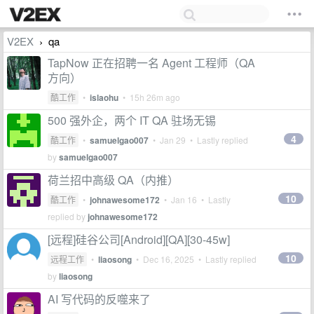
V2EX
qa
›
TapNow 正在招聘一名 Agent 工程师（QA
方向）
酷工作
•
islaohu
•
15h 26m ago
500 强外企，两个 IT QA 驻场无锡
4
酷工作
•
samuelgao007
•
Jan 29
• Lastly replied
by
samuelgao007
荷兰招中高级 QA（内推）
10
酷工作
•
johnawesome172
•
Jan 16
• Lastly
replied by
johnawesome172
[远程]硅谷公司[Android][QA][30-45w]
10
远程工作
•
liaosong
•
Dec 16, 2025
• Lastly replied
by
liaosong
AI 写代码的反噬来了