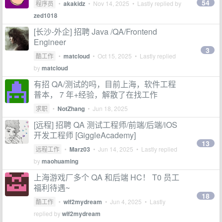
54
程序员
•
akakidz
•
Nov 14, 2025
• Lastly replied by
zed1018
[长沙-外企] 招聘 Java /QA/Frontend
Engineer
3
酷工作
•
matcloud
•
Oct 15, 2025
• Lastly replied
by
matcloud
有招 QA/测试的吗，目前上海，软件工程
普本， 7 年+经验，解散了在找工作
求职
•
NotZhang
•
Jun 18, 2025
[远程] 招聘 QA 测试工程师/前端/后端/iOS
开发工程师 [GiggleAcademy]
13
远程工作
•
Marz03
•
Jun 14, 2025
• Lastly replied
by
maohuaming
上海游戏厂多个 QA 和后端 HC！ T0 员工
福利待遇~
18
酷工作
•
wlf2mydream
•
Jun 4, 2025
• Lastly
replied by
wlf2mydream