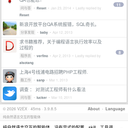
11
问与答
•
Reset
•
Jan 23, 2014
• Lastly replied by
Reset
新浪开放平台QA系统报错，SQL奇长。
分享发现
•
baby
•
Apr 12, 2013
求书籍推荐，关于编程语言执行效率以及
过程的
8
程序员
•
verfino
•
Apr 2, 2013
• Lastly replied by
alsotang
上海4号线浦电路招聘PHP工程师.
酷工作
•
sanp
•
Mar 1, 2013
调查 ： 对测试工程师有什么看法
问与答
•
lucker
•
Mar 10, 2011
© 2026 V2EX · 45ms · 3.9.8.5
About
·
Language
纯自然语言交互的智能体
纯自然语言交互的智能体，没有显式的配置，skill，工具调