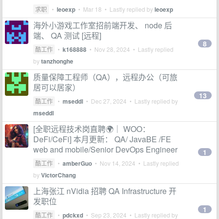
求职
•
leoexp
•
Mar 18
• Lastly replied by
leoexp
海外小游戏工作室招前端开发、 node 后
端、 QA 测试 [远程]
8
酷工作
•
k168888
•
Nov 28, 2024
• Lastly replied
by
tanzhonghe
质量保障工程师（QA），远程办公（可旅
居可以居家）
13
酷工作
•
mseddl
•
Dec 27, 2024
• Lastly replied by
mseddl
[全职远程技术岗直聘🌍｜ WOO：
DeFi/CeFi] 本月更新： QA/ JavaBE /FE
web and mobile/Senior DevOps Engineer
1
酷工作
•
amberGuo
•
Nov 14, 2024
• Lastly replied
by
VictorChang
上海张江 nVidia 招聘 QA Infrastructure 开
发职位
1
酷工作
•
pdckxd
•
Sep 23, 2024
• Lastly replied by