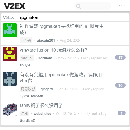
V2EX
rpgmaker
›
制作游戏 rpgmaker(寻找好用的 ai 图片生
成)
问与答
•
xiaoxin201
•
Aug 24, 2024
vmware fusion 10 玩游戏怎么样？
17
macOS
•
1oNflow
•
Oct 27, 2017
• Lastly replied by
zhuyie
有没有兴趣用 rpgmaker 做游戏，操作用
vim 的
10
奇思妙想
•
ginger9
•
Jan 17, 2016
• Lastly replied
by
qw7692336
Unity搁了很久没用了
1
游戏
•
wobuhuigg
•
Oct 12, 2013
• Lastly replied by
GordianZ