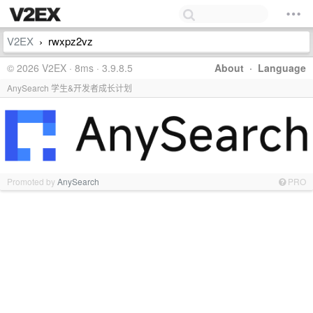
V2EX
rwxpz2vz
›
© 2026 V2EX · 8ms · 3.9.8.5
About
·
Language
AnySearch 学生&开发者成长计划
Promoted by
AnySearch
PRO