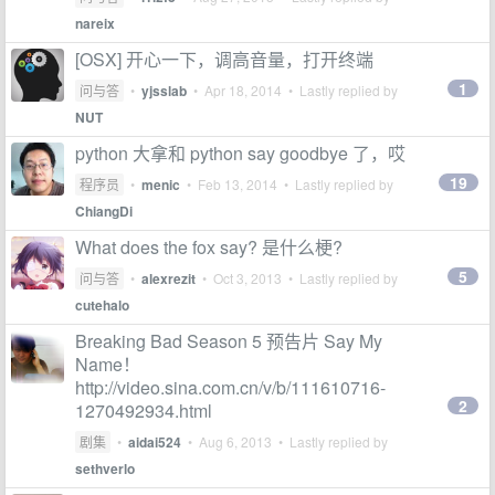
nareix
[OSX] 开心一下，调高音量，打开终端
1
问与答
•
yjsslab
•
Apr 18, 2014
• Lastly replied by
NUT
python 大拿和 python say goodbye 了，哎
19
程序员
•
menic
•
Feb 13, 2014
• Lastly replied by
ChiangDi
What does the fox say? 是什么梗?
5
问与答
•
alexrezit
•
Oct 3, 2013
• Lastly replied by
cutehalo
Breaking Bad Season 5 预告片 Say My
Name！
http://video.sina.com.cn/v/b/111610716-
2
1270492934.html
剧集
•
aidai524
•
Aug 6, 2013
• Lastly replied by
sethverlo