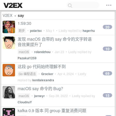
V2EX
say
›
1:59:30
20
跑步
•
polarisc
•
May 1
• Lastly replied by
hagerhu
发现 macOS 自带的 say 命令的文字转语
音效果提升了
10
macOS
•
rolandzhou
•
Jan 23
• Lastly replied by
Pazakui1259
这段 go 代码始终理解不到
69
Go 编程语言
•
Grocker
•
Apr 4, 2024
• Lastly
replied by
kenilalexandra
macOS say 命令的 Bug？
15
macOS
•
jorneyr
•
Sep 28, 2022
• Lastly replied by
CloudnuY
kafka 0.9 版本 同 group 重复消费问题