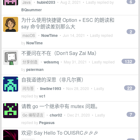
6
Java
•
hubin0203
•
Aug 2, 2021
• Lastly replied by
BQsummer
为什么使用快捷键 Option + ESC 的朗读和
say 命令朗读差别那么大
2
macOS
•
NowTime
•
Jun 14, 2021
• Lastly replied
by
NowTime
不要问在不在（Don't Say Zai Ma）
132
分享创造
•
wdssmq
•
May 31, 2021
• Lastly replied
by
psterman
自我道德的深思（非凡尔赛）
22
问与答
•
lineline1993
•
Nov 28, 2020
• Lastly
replied by
vc1
请教 go 一个继承中有 mutex 问题。
7
Go 编程语言
•
chor02
•
Dec 21, 2020
• Lastly
replied by
Pegasus
欢迎! Say Hello To OUISRC🎉🎉🎉