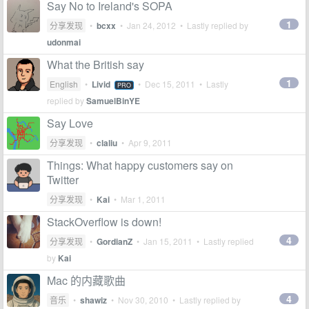
Say No to Ireland's SOPA
1
分享发现
•
bcxx
•
Jan 24, 2012
• Lastly replied by
udonmai
What the British say
1
English
•
Livid
•
Dec 15, 2011
• Lastly
PRO
replied by
SamuelBinYE
Say Love
分享发现
•
claliu
•
Apr 9, 2011
Things: What happy customers say on
Twitter
分享发现
•
Kai
•
Mar 1, 2011
StackOverflow is down!
4
分享发现
•
GordianZ
•
Jan 15, 2011
• Lastly replied
by
Kai
Mac 的内藏歌曲
4
音乐
•
shawiz
•
Nov 30, 2010
• Lastly replied by