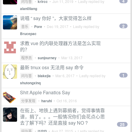
4
问与答
•
krircc
•
Jun 11, 2019
• Lastly replied by
alan0liang
说唱 “ say 你好 ”，大家觉得怎么样
2
音乐
•
Pore
•
Dec 19, 2017
• Lastly replied by
Brucepac
求教 vue 的内联处理器方法是怎么实现
的？
程序员
•
sunjourney
•
Mar 13, 2017
最新 tmux osx 无法用 say 命令
1
问与答
•
blakejia
•
Mar 6, 2017
• Lastly replied by
shutongxinq
Shit Apple Fanatics Say
分享发现
•
haruhi
•
Oct 16, 2016
在街上、地铁上遇到募捐者，觉得事情靠
谱，捐了。。。一般情况你们会花点心思
去了解下吗？还是直接 say NO ?
25
问与答
•
l1l2f3
•
Aug 27, 2015
• Lastly replied by