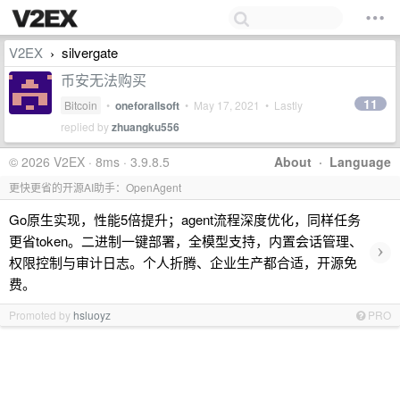
V2EX
silvergate
›
币安无法购买
11
Bitcoin
•
oneforallsoft
•
May 17, 2021
• Lastly
replied by
zhuangku556
© 2026 V2EX · 8ms · 3.9.8.5
About
·
Language
更快更省的开源AI助手：OpenAgent
Go原生实现，性能5倍提升；agent流程深度优化，同样任务
更省token。二进制一键部署，全模型支持，内置会话管理、
›
权限控制与审计日志。个人折腾、企业生产都合适，开源免
费。
Promoted by
hsluoyz
PRO