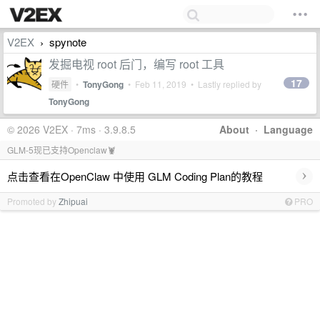
V2EX
spynote
›
发掘电视 root 后门，编写 root 工具
17
硬件
•
TonyGong
•
Feb 11, 2019
• Lastly replied by
TonyGong
© 2026 V2EX · 7ms · 3.9.8.5
About
·
Language
GLM-5现已支持Openclaw🦞
›
点击查看在OpenClaw 中使用 GLM Coding Plan的教程
Promoted by
Zhipuai
PRO