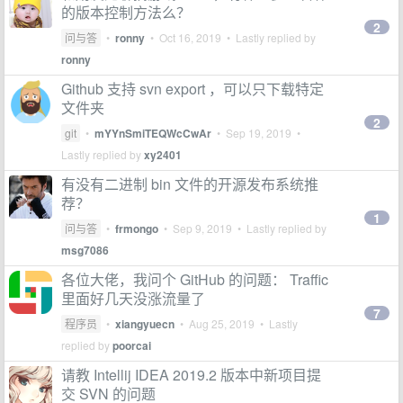
的版本控制方法么？
2
问与答
•
ronny
•
Oct 16, 2019
• Lastly replied by
ronny
Github 支持 svn export ，可以只下载特定
文件夹
2
git
•
mYYnSmiTEQWcCwAr
•
Sep 19, 2019
•
Lastly replied by
xy2401
有没有二进制 bin 文件的开源发布系统推
荐？
1
问与答
•
frmongo
•
Sep 9, 2019
• Lastly replied by
msg7086
各位大佬，我问个 GitHub 的问题： Traffic
里面好几天没涨流量了
7
程序员
•
xiangyuecn
•
Aug 25, 2019
• Lastly
replied by
poorcai
请教 Intellij IDEA 2019.2 版本中新项目提
交 SVN 的问题