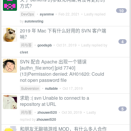
方式?
10
DevOps
•
ayanmw
•
Feb 22, 2021
• Lastly replied
by
autotesting
2019 年 Mac 下有什么好用的 SVN 客户端
呐？
4
问与答
•
goodspb
•
Oct 31, 2019
• Lastly replied by
civet
SVN 配合 Apache 出现一个错误
[authn_file:error] [pid 7740]
(13)Permission denied: AH01620: Could
not open password file
Subversion
•
nullable
•
Oct 17, 2019
求助 :( svn Unable to connect to a
repository at URL
5
问与答
•
zhouwei520
•
Oct 30, 2019
• Lastly
replied by
zhouwei520
和朋友无聊搞游戏 MOD，有什么多人合作