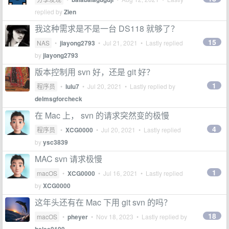
replied by
Zien
我这种需求是不是一台 DS118 就够了？
15
NAS
•
jiayong2793
•
Jul 21, 2021
• Lastly replied
by
jiayong2793
版本控制用 svn 好，还是 git 好？
1
程序员
•
lulu7
•
Jul 20, 2021
• Lastly replied by
delmsgforcheck
在 Mac 上， svn 的请求突然变的极慢
4
程序员
•
XCG0000
•
Jul 20, 2021
• Lastly replied
by
ysc3839
MAC svn 请求极慢
1
macOS
•
XCG0000
•
Jul 16, 2021
• Lastly replied
by
XCG0000
这年头还有在 Mac 下用 git svn 的吗？
18
macOS
•
pheyer
•
Nov 18, 2023
• Lastly replied by