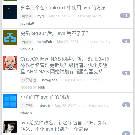
分享三个在 apple m1 中使用 svn 的方法
11
Apple
•
hyq
•
Aug 29, 2022
• Lastly replied by
jaymia0
更新 big sur 后， svn 用不了了？
4
Apple
•
hahaFck
•
Mar 29, 2021
• Lastly replied by
lian819
OnceOA 旺司 NAS 网盘更新： Build3419
磁盘存储管理更新及升级指南：优化多硬
盘 ARM NAS 网络附加存储服务器支持
1
分享创造
•
newghost
•
Sep 24, 2020
• Lastly
replied by
bbis
小白问下 svn 的的问题
2
问与答
•
nbweb
•
Sep 22, 2020
• Lastly replied by
nbweb
svn 给文件改名，新名字包含/字符，如何
转义，不让 svn 识别为一个路径
6