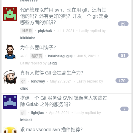
helee9199
代码管理以前用 svn，现在用 git，还有其
他的吗？还有更好的吗？开发一个 git 需要
哪些方面的知识？
29
问与答
•
piqizhu8
•
Jul 1, 2021
• Lastly replied by
kikikiabc
为什么要叫钩子？
51
3
程序员
•
balabalaguguji
•
Jun 5, 2021
•
Lastly replied by
Leigg
真有人觉得 Git 会提高生产力？
170
git
•
longway
•
May 27, 2021
• Lastly replied by
clino
搭建一个 Git 服务做 SVN 镜像有人实践过
除 Gitlab 之外的服务吗？
7
git
•
lightjiao
•
Apr 26, 2021
• Lastly replied by
ktblack
求 mac vscode svn 插件推荐？