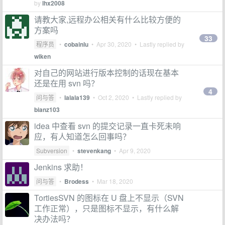
by
lhx2008
请教大家,远程办公相关有什么比较方便的
方案吗
33
程序员
•
cobainlu
•
Apr 30, 2020
• Lastly replied by
wiken
对自己的网站进行版本控制的话现在基本
还是在用 svn 吗？
4
问与答
•
lalala139
•
Oct 2, 2020
• Lastly replied by
bianz103
idea 中查看 svn 的提交记录一直卡死未响
应，有人知道怎么回事吗？
Subversion
•
stevenkang
•
Apr 9, 2020
Jenkins 求助！
问与答
•
Brodess
•
Mar 18, 2020
TortiesSVN 的图标在 U 盘上不显示（SVN
工作正常），只是图标不显示，有什么解
决办法吗？