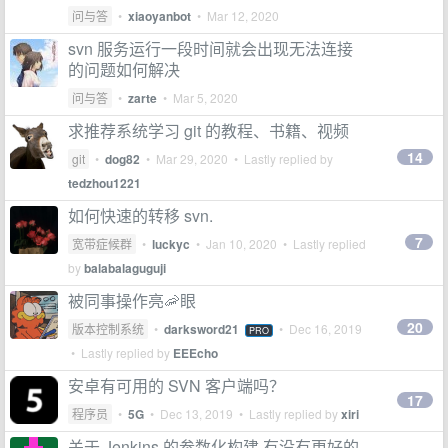
问与答
•
xiaoyanbot
•
Mar 12, 2020
svn 服务运行一段时间就会出现无法连接
的问题如何解决
问与答
•
zarte
•
Mar 5, 2020
求推荐系统学习 git 的教程、书籍、视频
14
git
•
dog82
•
Mar 29, 2020
• Lastly replied by
tedzhou1221
如何快速的转移 svn.
7
宽带症候群
•
luckyc
•
Jan 10, 2020
• Lastly replied
by
balabalaguguji
被同事操作亮🦐眼
20
版本控制系统
•
darksword21
•
Dec 16, 2019
PRO
• Lastly replied by
EEEcho
安卓有可用的 SVN 客户端吗？
17
程序员
•
5G
•
Dec 13, 2019
• Lastly replied by
xiri
关于 Jenkins 的参数化构建,有没有更好的