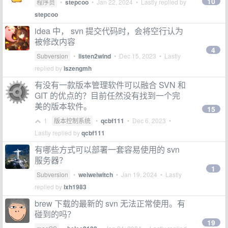
10
程序员
•
stepcoo
•
Jan 22, 2024
• Lastly replied by
stepcoo
idea 中， svn 提交代码时，会将空行认为
被修改内容
4
Subversion
•
listen2wind
•
Dec 15, 2023
• Lastly
replied by
iszengmh
有没有一款版本管理软件可以融合 SVN 和
GIT 的优点的？目前任然没有找到一个完
美的版本软件。
15
1
版本控制系统
•
qcbf111
•
Dec 6, 2023
•
Lastly replied by
qcbf111
有哪些方式可以部署一套容易使用的 svn
服务器？
1
Subversion
•
weiweiwitch
•
Jan 19, 2024
• Lastly
replied by
lxh1983
brew 下载的最新的 svn 无法正常使用。有
碰到的吗？
19