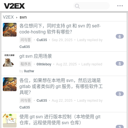
V2EX
svn
›
各位想问下，同时支持 git 和 svn 的 self-
code-hosting 软件有哪些？
6
问与答
•
Cu635
•
Sep 29, 2025
• Lastly replied by
Cu635
git svn 应用场景
5
程序员
•
0littleboy
•
Aug 22, 2025
• Lastly replied
by
liuzhw
各位，如果想在本地用 svn，然后远端是
gitlab 或者类似的 git 服务，有哪些软件工
具呢？
3
问与答
•
Cu635
•
Aug 22, 2025
• Lastly replied by
Cu635
使用 git svn 进行版本控制（本地使用 git
仓库，远程使用使用 svn 仓库）
3