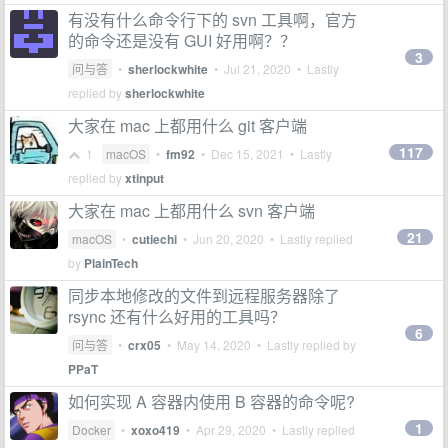
有没有什么命令行下的 svn 工具啊，官方
的命令还是没有 GUI 好用啊？？
3
问与答
•
sherlockwhite
•
Jul 21, 2020
• Lastly
replied by
sherlockwhite
大家在 mac 上都用什么 git 客户端
117
1
macOS
•
fm92
•
Dec 15, 2021
• Lastly
replied by
xtinput
大家在 mac 上都用什么 svn 客户端
21
macOS
•
cutiechi
•
Jun 20, 2020
• Lastly replied
by
PlainTech
同步本地修改的文件到远程服务器除了
rsync 还有什么好用的工具吗？
6
问与答
•
crx05
•
May 14, 2020
• Lastly replied by
PPaT
如何实现 A 容器内使用 B 容器的命令呢?
1
Docker
•
xoxo419
•
Apr 29, 2020
• Lastly replied