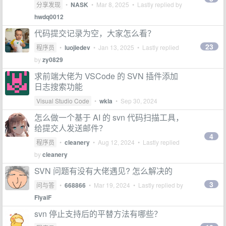
分享发现
•
NASK
•
Mar 8, 2025
• Lastly replied by
hwdq0012
代码提交记录为空，大家怎么看？
23
程序员
•
luojiedev
•
Jan 13, 2025
• Lastly replied
by
zy0829
求前端大佬为 VSCode 的 SVN 插件添加
日志搜索功能
Visual Studio Code
•
wkla
•
Sep 30, 2024
怎么做一个基于 AI 的 svn 代码扫描工具，
给提交人发送邮件？
4
程序员
•
cleanery
•
Aug 12, 2024
• Lastly replied
by
cleanery
SVN 问题有没有大佬遇见? 怎么解决的
3
问与答
•
668866
•
Mar 19, 2024
• Lastly replied by
FlyaiF
svn 停止支持后的平替方法有哪些？