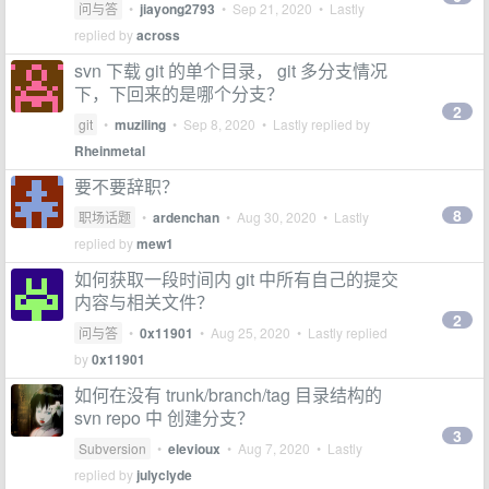
问与答
•
jiayong2793
•
Sep 21, 2020
• Lastly
replied by
across
svn 下载 git 的单个目录， git 多分支情况
下，下回来的是哪个分支？
2
git
•
muziling
•
Sep 8, 2020
• Lastly replied by
Rheinmetal
要不要辞职？
8
职场话题
•
ardenchan
•
Aug 30, 2020
• Lastly
replied by
mew1
如何获取一段时间内 git 中所有自己的提交
内容与相关文件？
2
问与答
•
0x11901
•
Aug 25, 2020
• Lastly replied
by
0x11901
如何在没有 trunk/branch/tag 目录结构的
svn repo 中 创建分支？
3
Subversion
•
elevioux
•
Aug 7, 2020
• Lastly
replied by
julyclyde