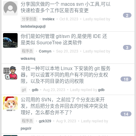
分享国庆做的一个 macos svn 小工具,可以
快速检查多个工作区是否有变更
2
分享创造
•
treblex
•
Oct 8, 2023
• Lastly replied by
balabalaguguji
你们是如何管理 git/svn 的,是使用 IDE 还
是类似 SourceTree 这类软件
3
程序员
•
Comyn
•
Sep 20, 2023
• Lastly replied by
wdssmq
寻找一种可以本地 Linux 下安装的 git 服务
器，可以设置不同的用户有不同的分支权
18
限，以及不同目录的访问权限
git
•
gdb
•
Aug 23, 2023
• Lastly replied by
gdb
公司用的 SVN，之前拉了个分支出来开
发，然后把分支合并回去的时候冲突没处
理好，怎么都合并不了？
14
程序员
•
gzk329
•
Aug 9, 2023
• Lastly replied by
pagxir