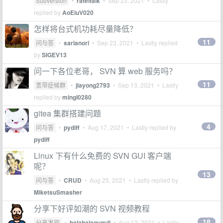
Subversion
•
rateltalk
•
Sep 23, 2021
• Lastly
replied by
AoEiuV020
怎样将台式机功耗尽量降低？
11
问与答
•
sarlanori
•
Sep 23, 2021
• Lastly replied
by
SIGEV13
问一下各位老哥， SVN 算 web 服务吗？
11
宽带症候群
•
jiayong2793
•
Sep 13, 2021
• Lastly
replied by
mingl0280
gitea 集群搭建问题
4
问与答
•
pydiff
•
Aug 17, 2021
• Lastly replied by
pydiff
Linux 下有什么免费的 SVN GUI 客户端
呢？
13
问与答
•
CRUD
•
Aug 25, 2021
• Lastly replied by
MiketsuSmasher
分享下好评如潮的 SVN 视频教程
18
分享发现
•
balabalaguguji
•
Aug 12, 2021
• Lastly