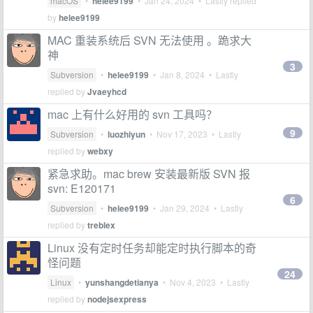
macOS
•
helee9199
•
Jan 24, 2024
• Lastly replied
by
helee9199
MAC 重装系统后 SVN 无法使用 。跪求大
神
3
Subversion
•
helee9199
•
Jan 8, 2024
• Lastly
replied by
Jvaeyhcd
mac 上有什么好用的 svn 工具吗？
9
Subversion
•
luozhiyun
•
Nov 17, 2023
• Lastly
replied by
webxy
紧急求助。mac brew 安装最新版 SVN 报
svn: E120171
6
Subversion
•
helee9199
•
Jan 29, 2024
• Lastly
replied by
treblex
Linux 没有定时任务却能定时执行脚本的奇
怪问题
24
Linux
•
yunshangdetianya
•
Nov 4, 2023
• Lastly
replied by
nodejsexpress