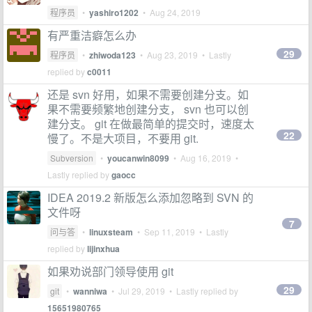
程序员
•
yashiro1202
•
Aug 24, 2019
有严重洁癖怎么办
29
程序员
•
zhiwoda123
•
Aug 23, 2019
• Lastly
replied by
c0011
还是 svn 好用，如果不需要创建分支。如
果不需要频繁地创建分支， svn 也可以创
建分支。 git 在做最简单的提交时，速度太
22
慢了。不是大项目，不要用 git.
Subversion
•
youcanwin8099
•
Aug 16, 2019
•
Lastly replied by
gaocc
IDEA 2019.2 新版怎么添加忽略到 SVN 的
文件呀
7
问与答
•
linuxsteam
•
Sep 11, 2019
• Lastly
replied by
lijinxhua
如果劝说部门领导使用 git
29
git
•
wanniwa
•
Jul 29, 2019
• Lastly replied by
15651980765