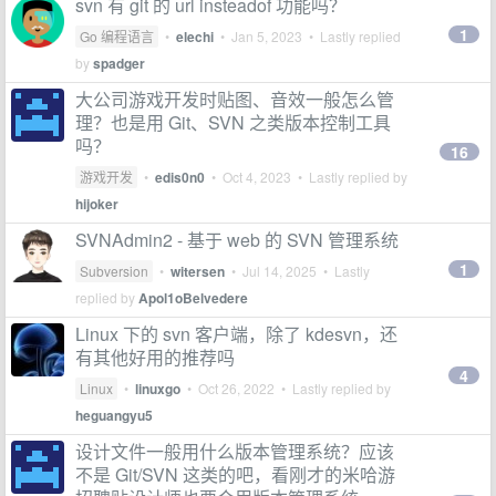
svn 有 git 的 url insteadof 功能吗？
1
Go 编程语言
•
elechi
•
Jan 5, 2023
• Lastly replied
by
spadger
大公司游戏开发时贴图、音效一般怎么管
理？也是用 Git、SVN 之类版本控制工具
吗？
16
游戏开发
•
edis0n0
•
Oct 4, 2023
• Lastly replied by
hijoker
SVNAdmin2 - 基于 web 的 SVN 管理系统
1
Subversion
•
witersen
•
Jul 14, 2025
• Lastly
replied by
Apol1oBelvedere
Linux 下的 svn 客户端，除了 kdesvn，还
有其他好用的推荐吗
4
Linux
•
linuxgo
•
Oct 26, 2022
• Lastly replied by
heguangyu5
设计文件一般用什么版本管理系统？应该
不是 Git/SVN 这类的吧，看刚才的米哈游