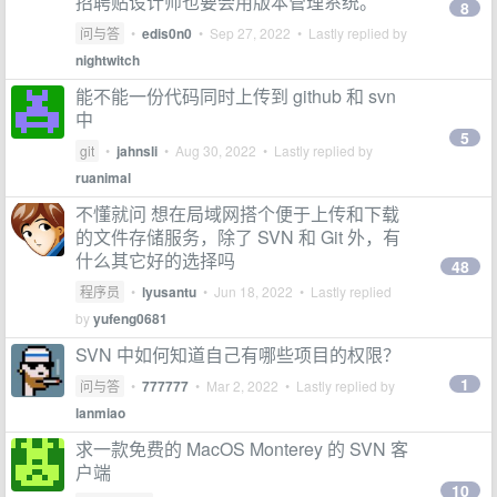
招聘贴设计师也要会用版本管理系统。
8
问与答
•
edis0n0
•
Sep 27, 2022
• Lastly replied by
nightwitch
能不能一份代码同时上传到 github 和 svn
中
5
git
•
jahnsli
•
Aug 30, 2022
• Lastly replied by
ruanimal
不懂就问 想在局域网搭个便于上传和下载
的文件存储服务，除了 SVN 和 Git 外，有
什么其它好的选择吗
48
程序员
•
lyusantu
•
Jun 18, 2022
• Lastly replied
by
yufeng0681
SVN 中如何知道自己有哪些项目的权限？
1
问与答
•
777777
•
Mar 2, 2022
• Lastly replied by
lanmiao
求一款免费的 MacOS Monterey 的 SVN 客
户端
10