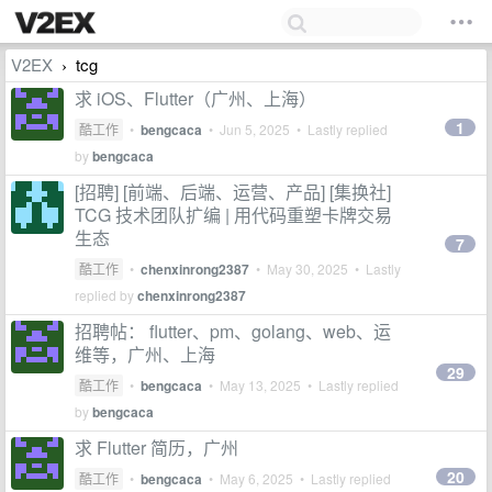
V2EX
tcg
›
求 iOS、Flutter（广州、上海）
1
酷工作
•
bengcaca
•
Jun 5, 2025
• Lastly replied
by
bengcaca
[招聘] [前端、后端、运营、产品] [集换社]
TCG 技术团队扩编 | 用代码重塑卡牌交易
生态
7
酷工作
•
chenxinrong2387
•
May 30, 2025
• Lastly
replied by
chenxinrong2387
招聘帖： flutter、pm、golang、web、运
维等，广州、上海
29
酷工作
•
bengcaca
•
May 13, 2025
• Lastly replied
by
bengcaca
求 Flutter 简历，广州
20
酷工作
•
bengcaca
•
May 6, 2025
• Lastly replied