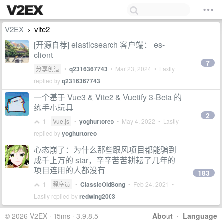
V2EX
vite2
›
[开源自荐] elasticsearch 客户端： es-
client
7
分享创造
•
q2316367743
•
Mar 23, 2024
• Lastly
replied by
q2316367743
一个基于 Vue3 & Vite2 & Vuetify 3-Beta 的
练手小玩具
2
1
Vue.js
•
yoghurtoreo
•
May 4, 2022
• Lastly
replied by
yoghurtoreo
心态崩了：为什么那些跟风项目都能骗到
成千上万的 star，辛辛苦苦耕耘了几年的
项目连用的人都没有
183
1
程序员
•
ClassicOldSong
•
Feb 24, 2021
•
Lastly replied by
redwing2003
© 2026 V2EX · 15ms · 3.9.8.5
About
·
Language