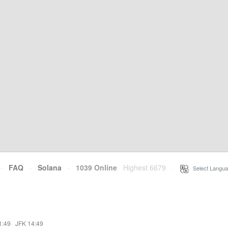
·
FAQ
·
Solana
·
1039 Online
Highest 6679
·
Select Langua
1:49
·
JFK 14:49