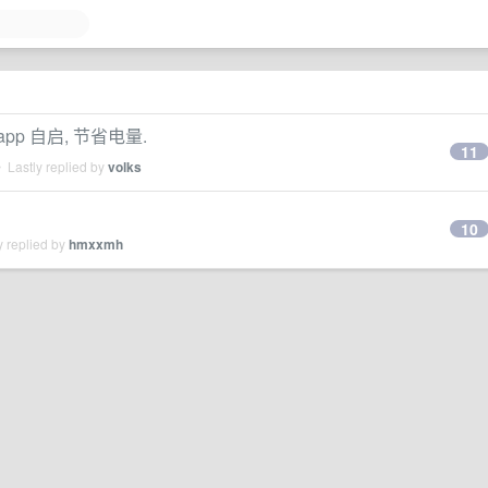
止 app 自启, 节省电量.
11
 Lastly replied by
volks
10
y replied by
hmxxmh