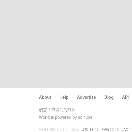
About
·
Help
·
Advertise
·
Blog
·
API
创意工作者们的社区
World is powered by solitude
VERSION: 3.9.8.5 · 10ms ·
UTC 18:49
·
PVG 02:49
·
LAX 1