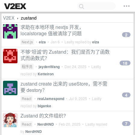
V2EX
zustand
›
求助在本地环境 nextjs 开发，
localstorage 值被清除了问题
2
Next.js
•
elza
•
Jan 6
• Lastly replied by
elza
不够“坦诚”的 Zustand：我们是否为了函数
式而函数式？
18
程序员
•
jaydenWang
•
Dec 24, 2025
• Lastly
replied by
Ketteiron
zustand create 出来的 useStore，需不需
要 destory？
4
React
•
realJamespond
•
Jul 9, 2025
• Lastly
replied by
biganke
Zustand 的文件组织?
7
React
•
NerdHND
•
Feb 20, 2025
• Lastly replied
by
NerdHND