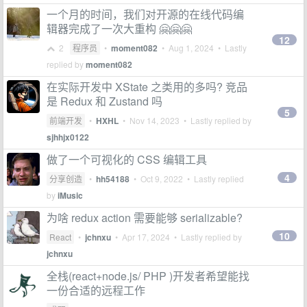
一个月的时间，我们对开源的在线代码编
辑器完成了一次大重构 🤗🤗🤗
12
2
程序员
•
moment082
•
Aug 1, 2024
• Lastly
replied by
moment082
在实际开发中 XState 之类用的多吗? 竞品
是 Redux 和 Zustand 吗
5
前端开发
•
HXHL
•
Nov 14, 2023
• Lastly replied by
sjhhjx0122
做了一个可视化的 CSS 编辑工具
4
分享创造
•
hh54188
•
Oct 9, 2022
• Lastly replied
by
iMusic
为啥 redux action 需要能够 serializable?
10
React
•
jchnxu
•
Apr 17, 2024
• Lastly replied by
jchnxu
全栈(react+node.js/ PHP )开发者希望能找
一份合适的远程工作