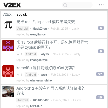
V2EX
zygisk
›
安卓 root 后 lsposed 模块老是失效
6
Android
•
MuskZhou
•
Feb 28, 2025
• Lastly
replied by
wenyifancc
米 13 root 后银行打不开，是包管理器异常
还是 zygisk 的原因？
9
1
Android
•
wty95
•
Nov 4, 2024
• Lastly
replied by
zhangdafoye
kernelSu 是目前最好的 rOot 方案？
57
1
Android
•
twoz
•
Feb 23, 2024
• Lastly
replied by
winnersunshine
Android12 有没有可导入系统认证证书的
方法
10
Android
•
1054850490
•
Dec 5, 2022
• Lastly
replied by
rev1si0n