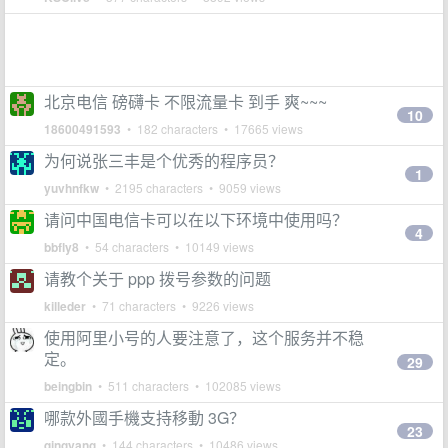
北京电信 磅礴卡 不限流量卡 到手 爽~~~
10
18600491593
• 182 characters • 17665 views
为何说张三丰是个优秀的程序员？
1
yuvhnfkw
• 2195 characters • 9059 views
请问中国电信卡可以在以下环境中使用吗？
4
bbfly8
• 54 characters • 10149 views
请教个关于 ppp 拨号参数的问题
killeder
• 71 characters • 9226 views
使用阿里小号的人要注意了，这个服务并不稳
定。
29
beingbin
• 511 characters • 102085 views
哪款外國手機支持移動 3G？
23
qingyang
• 144 characters • 10486 views