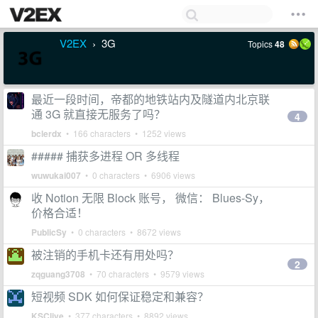
V2EX
3G
Topics
48
›
最近一段时间，帝都的地铁站内及隧道内北京联
通 3G 就直接无服务了吗？
4
bclerdx
• 166 characters • 1252 views
##### 捕获多进程 OR 多线程
wuwukai007
• 0 characters • 6906 views
收 Notion 无限 Block 账号， 微信： Blues-Sy，
价格合适！
PublicSy
• 0 characters • 8672 views
被注销的手机卡还有用处吗？
2
zqguang3708
• 70 characters • 9579 views
短视频 SDK 如何保证稳定和兼容？
KSClive
• 377 characters • 8892 views