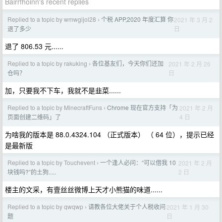
Bairrfhoinn's recent replies
Replied to a topic by wmwgijol28
个税 APP,2020 年度汇算 你
2021 年 3 月 2
›
日
退了多少
退了 806.53 元......
Replied to a topic by rakuking
各位基友们，今天你们还加
2021 年 2 月 26
›
日
仓吗？
加，只要我不下车，我就不是韭菜......
Replied to a topic by MinecraftFuns
Chrome 现在官方支持「为
2021 年 2 月
›
4 日
页面创建二维码」了
为啥我的版本是 88.0.4324.104 （正式版本） （ 64 位），提示已经
是最新版
Replied to a topic by Touchevent
一个逢人必问：“可以借我 10
2021 年 2 月
›
2 日
块钱吗?”的土狗.....
楼主的文采，有壹丝丝微博上天才小熊猫的味道......
Replied to a topic by qwqwp
请教各位大佬关于个人税收问
2021 年 1 月 30
›
日
题