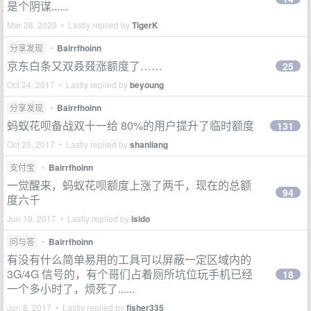
是个阴谋......
Mar 28, 2020 • Lastly replied by
TigerK
分享发现
•
Bairrfhoinn
京东白条又双叒叕涨额度了……
25
Oct 24, 2017 • Lastly replied by
beyoung
分享发现
•
Bairrfhoinn
蚂蚁花呗备战双十一给 80%的用户提升了临时额度
131
Oct 20, 2017 • Lastly replied by
shanliang
支付宝
•
Bairrfhoinn
一觉醒来，蚂蚁花呗额度上涨了两千，现在的总额
94
度六千
Jun 19, 2017 • Lastly replied by
lsido
问与答
•
Bairrfhoinn
有没有什么简单易用的工具可以屏蔽一定区域内的
3G/4G 信号的，有个哥们占着厕所坑位玩手机已经
18
一个多小时了，烦死了......
Jun 8, 2017 • Lastly replied by
fisher335