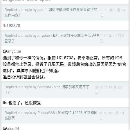
Replied to a topic by gabri
如何准确地查找包含某关键字的
2020 年 1 月 14
›
日
文件内容？
/t/192878
Replied to a topic by anyclue
招行突然封停我掌上生活 APP
2019 年 12 月 5
›
日
登录了
@
anyclue
遇到了和你一样的情况，报错 UC-5702，安卓端正常，所有的 IOS
设备都禁止登录，投诉了几周无果，反馈后台给出的原因是因为“综合
原因”，具体原因他们也不知道。
准备投诉到银监会试试。
Replied to a topic by SheepM
bing 搜索引擎又用不了
2019 年 11 月 20
›
日
了？
tfs 也崩了，还没恢复
Replied to a topic by Peanut666
如何看待 12306 买到相同
2019 年 6 月 10
›
日
高铁票
@
also24