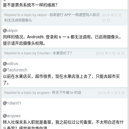
是不是票务系统不一样的缘故？
Replied to a topic by ukipoi
招商银行 APP 一网通登陆人脸识
2019 年 5 月
›
21 日
别无法调用摄像头
@
ukipoi
同样的情况，Android9, 登录和 s 一 s 都无法调用，已启用摄像头，
提示请开启摄像头权限。
Replied to a topic by Counter
水果涨价了？
2019 年 5 月 16 日
›
@
odirus
@
Taofuntech
以前在水果店买，超市很贵，现在水果店涨上去了，只能去超市买
了。
Replied to a topic by anypwx
昨天下午被 hr 约谈
2019 年 5 月 9 日
›
@
1dian01
@
anypwx
转入社保关系入职就是备案，我之前拉过公司备案，不太明白还有什
么备案？感觉是忽悠你滴。