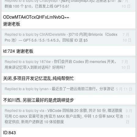
Replied to a topic by Chaoyeapi
[福利] chaoyeapi.xyz 注册送 $10！加
7 月
›
10 日
群抽 100 个 $10，已首发上线 GPT-5.6！
ODcwMTA4OTcxQHFxLmNvbQ==
谢谢老板
Replied to a topic by CtrlAltDeleteMe
[0710 内测] Brivionix（Codex
7 月
›
10 日
Pro 池）— GPT-5.6 / 5.5 / 5.4/5.3，回帖留 ID 送 $5
id:724 谢谢老板
Replied to a topic by 1874w
你们会开启 Codex 的 memories 开关，
7 月
›
10 日
用来讲记忆带入到新对话吗？好用吗？
关闭,多项目开发记忆混乱,纯纯帮倒忙
Replied to a topic by lynan
最近去了一趟云南丽江旅行，分享游记
5 月 11 日
›
不如川西, 另丽江最好的是虎跳峡徒步
Replied to a topic by vla
VBCode 回帖抽 20 余额, 共计 50 份, 赠送额度
3 月
›
16
可用 CC-MAX 官渠号池 [有官方 MAX 账户出售] , 中转 1.0 倍率 MAX 号池
日
稳定供应, 新用户进群送 10 体验额度
ID:843