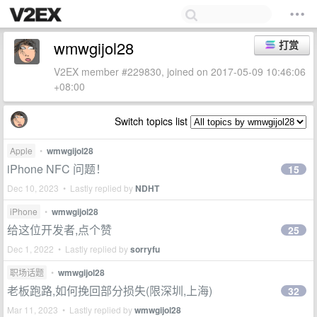
wmwgijol28
打赏
V2EX member #229830, joined on 2017-05-09 10:46:06
+08:00
Switch topics list
Apple
•
wmwgijol28
iPhone NFC 问题！
15
Dec 10, 2023 • Lastly replied by
NDHT
iPhone
•
wmwgijol28
给这位开发者,点个赞
25
Dec 1, 2022 • Lastly replied by
sorryfu
职场话题
•
wmwgijol28
老板跑路,如何挽回部分损失(限深圳,上海)
32
Mar 11, 2023 • Lastly replied by
wmwgijol28