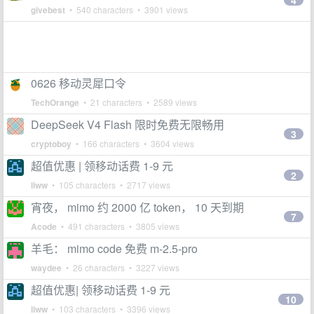
4
givebest
• 540 characters • 3901 views
0626 移动灵犀口令
TechOrange
• 21 characters • 2589 views
DeepSeek V4 Flash 限时免费无限畅用
3
cryptoboy
• 166 characters • 3604 views
超值优惠 | 领移动话费 1-9 元
2
liww
• 105 characters • 2717 views
宵夜， mimo 约 2000 亿 token， 10 天到期
7
Acode
• 491 characters • 3805 views
羊毛： mimo code 免费 m-2.5-pro
waydee
• 26 characters • 3227 views
超值优惠| 领移动话费 1-9 元
10
liww
• 103 characters • 3396 views