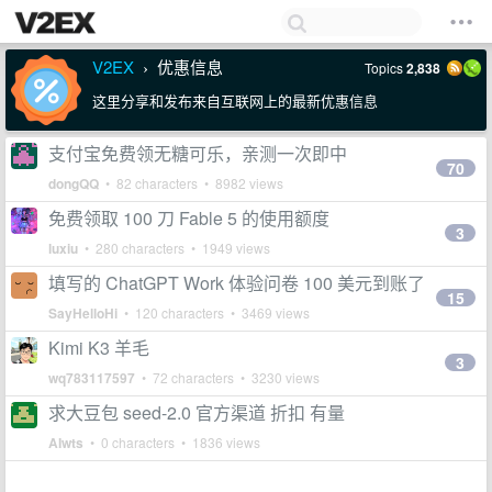
V2EX
优惠信息
Topics
2,838
›
这里分享和发布来自互联网上的最新优惠信息
支付宝免费领无糖可乐，亲测一次即中
70
dongQQ
• 82 characters • 8982 views
免费领取 100 刀 Fable 5 的使用额度
3
luxiu
• 280 characters • 1949 views
填写的 ChatGPT Work 体验问卷 100 美元到账了
15
SayHelloHi
• 120 characters • 3469 views
Kimi K3 羊毛
3
wq783117597
• 72 characters • 3230 views
求大豆包 seed-2.0 官方渠道 折扣 有量
AIwts
• 0 characters • 1836 views