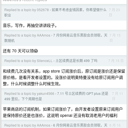
Replied to a topic by 052678
如果不考虑金钱因素，你希望做什么
7 月 23
›
日
职业
音乐，写作，再抽空讲讲段子。
Replied to a topic by AAAmos
7 月份网易云音乐黑胶会员领取，天
7 月 15
›
日
数随机
还有 70 天可以领😱
Replied to a topic by SilenceLL
土区续费这是长期 499 了吗
7 月 15 日
›
和续费几次没有关系，app store 订阅涨价后，原订阅是涨价还是保留
原价格，是看开发者设置的。没涨价说明奥特曼没有给原订阅用户调
整，什么时候调整什么时候生效。
Replied to a topic by yakun4566
7.11 号土区续费的 GPT plus 还是
7 月 11
›
日
499 里拉，下个周期也是
苹果商店的订阅机制，如果订阅涨价了，由开发者设置原来订阅用户
是保持原价还是也涨价，这说明 openai 还没有取消老用户的福利
Replied to a topic by AAAmos
6 月份网易云音乐黑胶会员领取，天
6 月 16
›