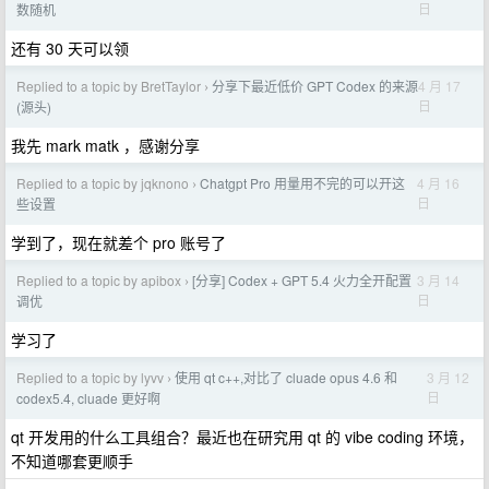
日
数随机
还有 30 天可以领
Replied to a topic by BretTaylor
分享下最近低价 GPT Codex 的来源
4 月 17
›
日
(源头)
我先 mark matk ，感谢分享
Replied to a topic by jqknono
Chatgpt Pro 用量用不完的可以开这
4 月 16
›
日
些设置
学到了，现在就差个 pro 账号了
Replied to a topic by apibox
[分享] Codex + GPT 5.4 火力全开配置
3 月 14
›
日
调优
学习了
Replied to a topic by lyvv
使用 qt c++,对比了 cluade opus 4.6 和
3 月 12
›
日
codex5.4, cluade 更好啊
qt 开发用的什么工具组合？最近也在研究用 qt 的 vibe coding 环境，
不知道哪套更顺手