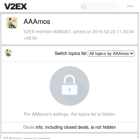
AAAmos
V2EX member #386067, joined on 2019-02-22 11:30:04
+08:00
Switch topics list
Per AAAmos's settings, the topics list is hidden
Deals
info, including closed deals, is not hidden
AAAmos's recent replies