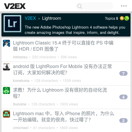
V2EX
Lightroom
Topics
5
›
The new Adobe Photoshop Lightroom 4 software helps you
create amazing images that inspire, inform, and delight.
Lightroom Classic 15.4 终于可以直接在 PS 中编
辑 HDR / EDR 图像了
intinatsu
• 220 characters • 596 views
android 版 LightRoom For Mobile 没有办法正常
订阅，大家如何解决的呢？
7
konakona
• 128 characters • 1559 views
求教！为什么 Lightroom 没有很好的自动化流
程？
4
Sunnine
• 126 characters • 1603 views
Lightroom mac 中，导入 iPhone 的照片，为什么
一开始编辑，就变的很亮，快过曝了？
2
cmichael
• 41 characters • 1800 views