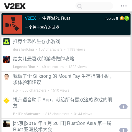
V2EX
生存游戏 Rust
Topics
8
›
一个关于生存的游戏
推荐个恐怖生存小游戏
dorsherKing
• 157 characters • 1199 views
给女儿最喜欢的游戏做的攻略
LegendsRise
• 149 characters • 1323 views
我做了个 Silksong 的 Mount Fay 生存指南小站，
求体验和建议
rtp
• 556 characters • 1510 views
饥荒语音助手 App，献给所有喜欢这款游戏的朋
友
1
BeiTianSoftware
• 315 characters • 3144 views
[北京][2019 年 4 月 20 日] RustCon Asia 第一届
Rust 亚洲技术大会
1