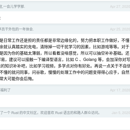
这,一会儿学学那.
Apr 27, 202
块
序员干外包的一年体会.
Apr 25, 202
是日常工作还是担的责任都是非常边缘化的，努力把本职工作做好，不懂
余就认真踏实的充电，清除掉一切干扰学习的因素，比如游戏等等。对于
是因为你的基础太薄弱，所以看着没啥感觉，所以可以抽空补补基础。还
容易，建议可以接触一下编译型语言，比如 C 、Golang 等，会加深你对
ux 运维的知识补补吧，比如学习视频，多学点对你有好处。再说一点关于不自
不懂的就问同事，问谷歌，慢慢的处理工作中的问题变得得心应手，自然
常大可能你会后悔。
发福利了
Apr 17, 202
了一个 Rust 的中文社区，欢迎喜欢 Rust 语言的和路人群众访问。
Jan 5, 202