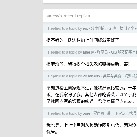
amesy's recent replies
Replied to a topic by
est
分享创造
无聊，复刻了个 w
›
›
挺不错的。侧边栏加上时间线就更好了
Replied to a topic by
amesy
程序员
QQ 邮箱记事
›
›
挺麻烦的，我得挨个把失效的链接更新，害！
Replied to a topic by
2yuansvip
美酒与美食
闻到邻
›
›
不知道楼主离家近不近，像我离家比较远，一年
饭。在我家除了我，其他人都吃香菜，以至于我
了找回点家的饭菜的味道。希望疫情早点过去，
Replied to a topic by
oser
程序员
终于下定决心携号
›
›
我也是，上上个月刚从移动转网到电信，因为没有
保号。