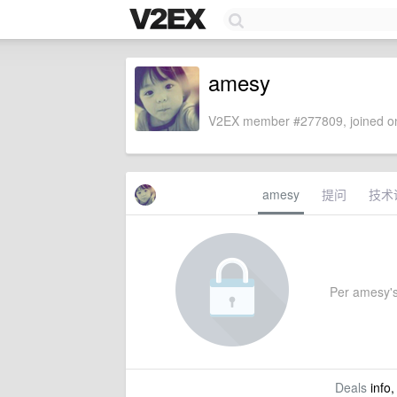
amesy
V2EX member #277809, joined on
amesy
提问
技术
Per amesy's 
Deals
info,