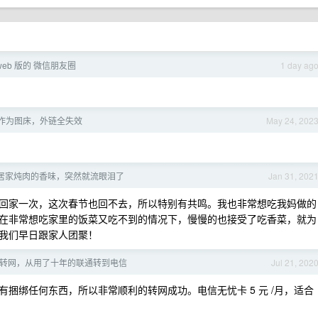
eb 版的 微信朋友圈
1 day ag
本作为图床，外链全失效
May 24, 202
居家炖肉的香味，突然就流眼泪了
Jan 31, 202
回家一次，这次春节也回不去，所以特别有共鸣。我也非常想吃我妈做的
在非常想吃家里的饭菜又吃不到的情况下，慢慢的也接受了吃香菜，就为
我们早日跟家人团聚！
转网，从用了十年的联通转到电信
Jul 21, 202
捆绑任何东西，所以非常顺利的转网成功。电信无忧卡 5 元 /月，适合