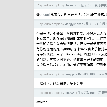
Replied to a topic by
chaleaoch
程序员
一会儿学学
›
›
@
ericgui
出来混，迟早要还的。我也正在补这
Replied to a topic by
xiangyuhahah
程序员
野生程
›
›
不要冲动，不要图一时爽就辞职。外包人员无论
的就去学，现在获取知识的成本非常低。工作之
一些知识看完就忘这很正常，很大一部分原因还
有你现在用的是 python，解释型语言上手相对
程序的认识。对了，linux 不熟，找找 Lin
的问题，其实大可不必，抱着谦卑好学的态度，
会变得自信起来。加油，最好不要辞职，否则非
Replied to a topic by
fireapp
科技
鹅厂图床，深夜
›
›
可以可以，已经采纳，多谢分享！
Replied to a topic by
ole3021
生存游戏 Rust
新搭建
›
›
expired.