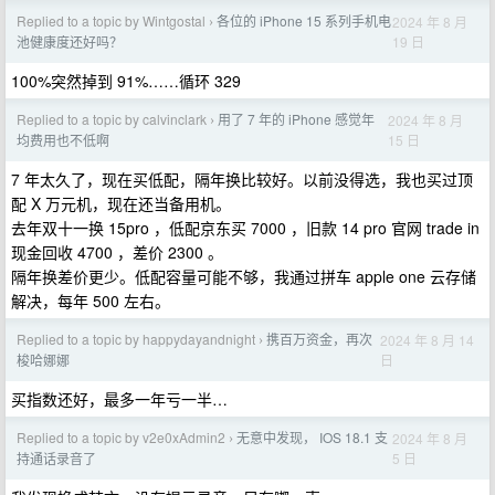
Replied to a topic by Wintgostal
各位的 iPhone 15 系列手机电
2024 年 8 月
›
19 日
池健康度还好吗？
100%突然掉到 91%……循环 329
Replied to a topic by calvinclark
用了 7 年的 iPhone 感觉年
2024 年 8 月
›
15 日
均费用也不低啊
7 年太久了，现在买低配，隔年换比较好。以前没得选，我也买过顶
配 X 万元机，现在还当备用机。
去年双十一换 15pro ，低配京东买 7000 ，旧款 14 pro 官网 trade in
现金回收 4700 ，差价 2300 。
隔年换差价更少。低配容量可能不够，我通过拼车 apple one 云存储
解决，每年 500 左右。
Replied to a topic by happydayandnight
携百万资金，再次
2024 年 8 月 14
›
日
梭哈娜娜
买指数还好，最多一年亏一半…
Replied to a topic by v2e0xAdmin2
无意中发现， IOS 18.1 支
2024 年 8 月
›
5 日
持通话录音了