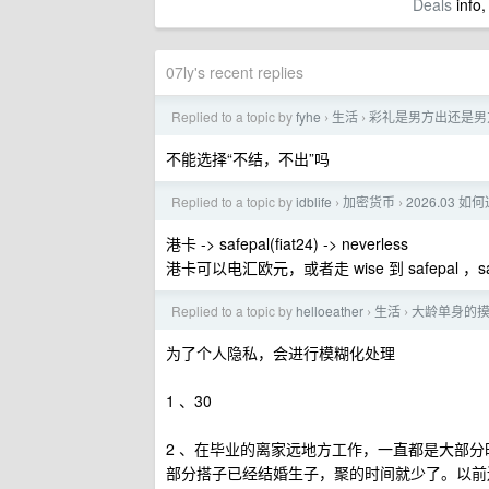
Deals
info,
07ly's recent replies
Replied to a topic by
fyhe
生活
彩礼是男方出还是男
›
›
不能选择“不结，不出”吗
Replied to a topic by
idblife
加密货币
2026.03
›
›
港卡 -> safepal(fiat24) -> neverless
港卡可以电汇欧元，或者走 wise 到 safepal ，s
Replied to a topic by
helloeather
生活
大龄单身的
›
›
为了个人隐私，会进行模糊化处理
1 、30
2 、在毕业的离家远地方工作，一直都是大部
部分搭子已经结婚生子，聚的时间就少了。以前还