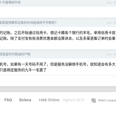
人不爱喝纯牛奶
Jan 1
做家庭预算和记账的并且能保持不中断的？
Jan 1
的记账。之后开始通过信用卡、借记卡薅各个银行的羊毛，单用信用卡就
记账。除了支付宝有些消费优惠金额没算进去，以及多渠道看订单时会重
 感觉就是时代倒退的产物
Jan 1
机号，如果有一天号码不用了，但是服务没解绑手机号，就知道会有多大
只是绑定服务的九牛一毛罢了
·
FAQ
·
Solana
·
1068 Online
Highest 6679
·
Select Langua