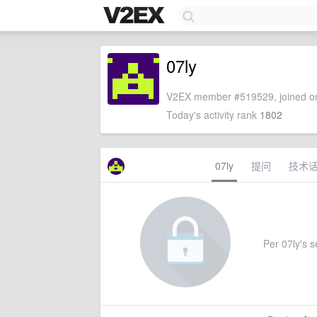
07ly
V2EX member #519529, joined on
Today's activity rank
1802
07ly
提问
技术
Per 07ly's se