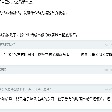
保证自己失业之后活久点
感到适应和舒适，就没什么动力摆脱单身状态。
，以后被裁了，找个生活成本低的旅居城市彻底躺平。
存款理财买啥好
Apr 
有每月年化 1%左右的积分可以换立减金和京东 E 卡。不过 9 号积分部分要
了离职
Feb 2
么东西适合在拼多多上买、什么不适合？
Jan 2
，比如矿盘，斐讯电子垃圾之类的东西，叠了券有的时候比咸鱼还便宜。还