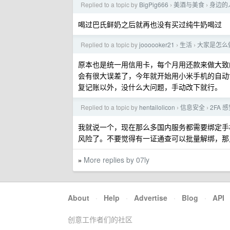
Replied to a topic by
BigPig666
美酒与美食
身边的
›
›
喝过巴氏鲜奶之后就再也没有买过纯牛奶喝过
Replied to a topic by
joooooker21
生活
大家是怎么
›
›
原本也是统一用信用卡，每个月用还款来做大致
会有很大误差了，今年就开始用小米手机的自动
复记账以外，没什么大问题，手动改下就行。
Replied to a topic by
hentailolicon
信息安全
2FA
›
›
我就说一个，现在那么多国内服务都需要绑定手
风险了。不要觉得有一证通查可以批量解绑，那
More replies by 07ly
»
About
·
Help
·
Advertise
·
Blog
·
API
创意工作者们的社区