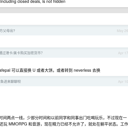
 including closed deals, is not hidden
方父母出?
May 2
 如何通过港卡/美卡购买加密货币？
Apr 1
afepal 可以直接换 U 或者大饼。或者转到 neverless 去换
摸鱼进来聊聊呗
Apr 1
分时间两点一线，少部分时间和以前同学和同事出门吃喝玩乐，不过现在一
玩 MMORPG 和音游，现在精力已经不允许了，就处在躺平状态。工