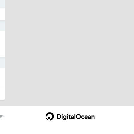
6
5
3
ge