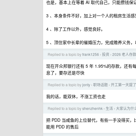
也是，基本上在等着 AI 取代自己，只能攒钱
3 、本身条件不好，加上对一个人的租房生活
4 、除了工作以外，感觉良好。
5 、顶住家中长辈的催婚压力，完成赡养义务
Replied to a topic by
frank1256
投资
2026 老人
›
›
现在开众邦银行还有 5 年 1.95%的存款，还
息了，要存还是尽快
Replied to a topic by
jonty
职场话题
开工第一天提
›
›
我的话，能双休，不涨工资也走
Replied to a topic by
shenzhenhk
生活
大家认为什
›
›
把 PDD 当咸鱼的上位替代，有些一手没得买
能用 PDD 的售后