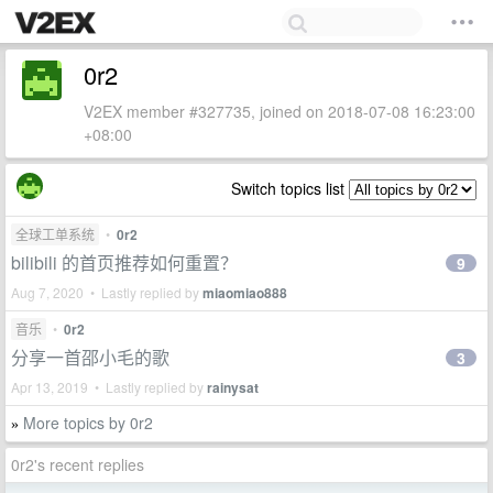
0r2
V2EX member #327735, joined on 2018-07-08 16:23:00
+08:00
Switch topics list
全球工单系统
•
0r2
bilibili 的首页推荐如何重置？
9
Aug 7, 2020 • Lastly replied by
miaomiao888
音乐
•
0r2
分享一首邵小毛的歌
3
Apr 13, 2019 • Lastly replied by
rainysat
More topics by 0r2
»
0r2's recent replies