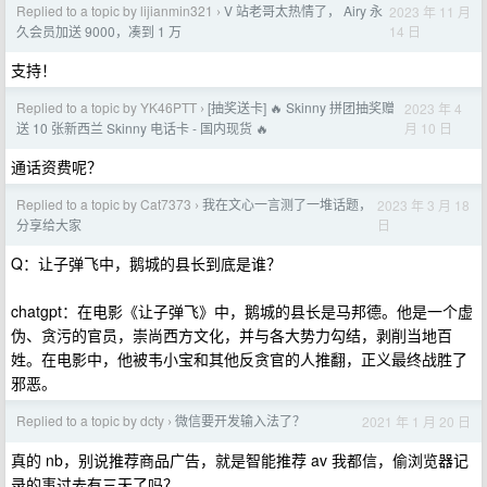
Replied to a topic by lijianmin321
V 站老哥太热情了， Airy 永
2023 年 11 月
›
14 日
久会员加送 9000，凑到 1 万
支持！
Replied to a topic by YK46PTT
[抽奖送卡] 🔥 Skinny 拼团抽奖赠
2023 年 4
›
月 10 日
送 10 张新西兰 Skinny 电话卡 - 国内现货 🔥
通话资费呢？
Replied to a topic by Cat7373
我在文心一言测了一堆话题，
2023 年 3 月 18
›
日
分享给大家
Q：让子弹飞中，鹅城的县长到底是谁？
chatgpt：在电影《让子弹飞》中，鹅城的县长是马邦德。他是一个虚
伪、贪污的官员，崇尚西方文化，并与各大势力勾结，剥削当地百
姓。在电影中，他被韦小宝和其他反贪官的人推翻，正义最终战胜了
邪恶。
Replied to a topic by dcty
微信要开发输入法了？
2021 年 1 月 20 日
›
真的 nb，别说推荐商品广告，就是智能推荐 av 我都信，偷浏览器记
录的事过去有三天了吗？