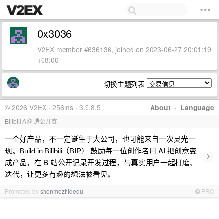
0x3036
V2EX member #636136, joined on 2023-06-27 20:01:19
+08:00
切换主题列表
© 2026 V2EX · 256ms · 3.9.8.5
About
·
Language
Bilibili AI创造公开赛
一个好产品，不一定诞生于大公司，也可能来自一次灵光一
现。Build in Bilibili（BIP） 鼓励每一位创作者用 AI 把创意变
›
成产品，在 B 站公开记录开发过程，与真实用户一起打磨、
迭代，让更多有趣的想法被看见。
Promoted by
shenmezhidedu
PRO