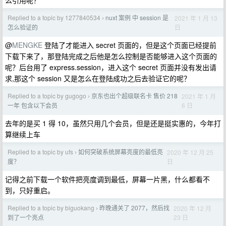
么引用呢？
Replied to a topic by 1277840534
nuxt 案例 中 session 是
2021 年 1 月 13
›
日
怎么验证的
@
MENGKE
登陆了才能进入 secret 页面的，但是这个页面已经提前
下载下来了，那登陆完成之后他是怎么控制是否能够进入这个页面的
呢？后台用了 express.session，进入这个 secret 页面并没有发出请
求,那这个 session 又是怎么在登陆成功之后去验证它的呢？
Replied to a topic by gugogo
京东也出个超级联名卡 售价 218
2021 年 1 月
›
6 日
一年 包含以下会员
去年的是买 1 得 10，虽然只用几个会员，但是还是挺实惠的，今年打
算继续上车
Replied to a topic by ufs
如何突破系统屏幕亮度的最低亮
2020 年 12 月 25
›
日
度？
记得之前下载一个软件把亮度调到最低，屏幕一片黑，什么都看不
到，只好重启。
Replied to a topic by biguokang
昨晚通关了 2077，然后找
2020 年 12 月
›
23 日
到了一个亮点