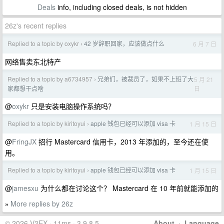
Deals
info, including closed deals, is not hidden
26z's recent replies
Replied to a topic by oxykr
42 岁辞职回家，应该做点什么
6 月 7 日
›
网络售卖东北特产
Replied to a topic by a6734957
兄弟们，被裁员了，如果不上班了大
5 月 21
›
日
家都想干点啥
@
oxykr
只是安装电脑操作系统吗？
Replied to a topic by kiritoyui
apple 钱包已经可以添加 visa 卡
1 月 15 日
›
@
FringJX
招行 Mastercard 信用卡，2013 年添加的，至今还在使
用。
Replied to a topic by kiritoyui
apple 钱包已经可以添加 visa 卡
1 月 15 日
›
@
jamesxu
为什么都在讨论这个？ Mastercard 在 10 年前就能添加的
More replies by 26z
»
© 2026 V2EX · 11ms · 3.9.8.5
About
·
Language