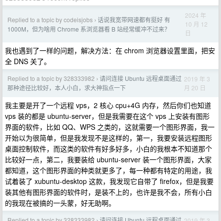
2024 年
Replied to a topic by codeisjobs
话说我宽带网速都有挺好 有
›
10 月 12
1000M，但为啥用 Chrome 系浏览器看 B 站经常缓冲不过来？
日
我也遇到了一样的问题，解决方法：在 chrom 浏览器设置里面，把安
全 DNS 关了。
Replied to a topic by 328333982
请问连接 Ubuntu 远程桌面通过
2019 年 3
›
月 20 日
那种途径比较好，本人小白，求大神指点一下
我主要是开了一个远程 vps，2 核心 cpu+4G 内存，然后你们也知道
vps 装的都是 ubuntu-server，但是我需要在这个 vps 上安装有图形
界面的软件，比如 QQ、WPS 之类的，这就需要一个图形界面，我一
开始以为很简单，但是我发现不是这样的，第一，我要安装远程图形
桌面控制软件，而这类的软件有好多好多，小白的我根本不知道那个
比较好一点，第二，我要装给 ubuntu-server 装一个图形界面，大家
都知道，这个图形界面的种类就更多了，每一种都有特定的用途，我
试着装了 xubuntu-desktop 这款，我发现它自带了 firefox，但是我要
装其他有图形界面的软件时，是装不上的，也许是我不会，所有小白
的我现在被搞的一头蒙，好无助啊。
Replied to a topic by 328333982
请问连接 Ubuntu 远程桌面通过
2019 年 3
›