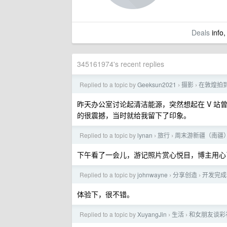
Deals
info,
345161974's recent replies
Replied to a topic by
Geeksun2021
摄影
在敦煌拍
›
›
昨天办公室讨论起清洁能源，突然想起在 V 站曾
的很震撼，当时就给我留下了印象。
Replied to a topic by
lynan
旅行
周末游新疆（南疆）
›
›
下午看了一会儿，游记照片赏心悦目，博主用心
Replied to a topic by
johnwayne
分享创造
开发完成
›
›
体验下，很不错。
Replied to a topic by
XuyangJin
生活
和女朋友谈彩礼
›
›