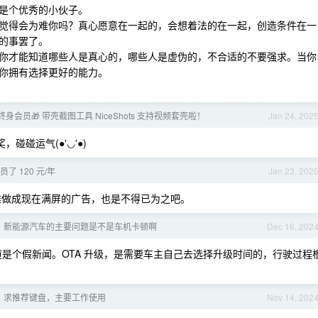
是个优秀的小伙子。
觉得会为难你吗？真心愿意在一起的，会想着法的在一起，创造条件在一
的事罢了。
你才能知道哪些人是真心的，哪些人是虚伪的，不合适的不要强求。当你
你拥有选择更好的能力。
终身会员🎁 带壳截图工具 NiceShots 支持视频套壳啦！
Jan 24, 202
碰碰运气(●'◡'●)
员了 120 元/年
Jan 23, 202
拉雅做成现在满屏的广告，也是不得已为之吧。
，新能源汽车的主要问题是不是车机卡顿啊
Dec 16, 202
道是个假新闻。OTA 升级，是需要车主自己去选择升级时间的，行驶过程
，求推荐键盘，主要工作使用
Nov 14, 202