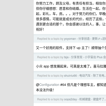
你努力工作，顾及父母，有责任有担当，相信你
但你仔细想想：愿意和你结婚，生活在一起，你
起，彩礼，车，房。。。对于努力的你们，早晚
很多感情，可能就是成长的代价，经历了这些，
遇到更合适的那个，你会感谢以往的人，事，让
祝好！
Replied to a topic by
yoyoman
分享创造
更新🎉+送
›
›
又一个好用的软件，支持下 up 主了！顺带抽个奖，
Replied to a topic by
tsja
分享发现
小宇宙出 Plus 会
›
›
小众 app 想发展起来，可真是太难了。喜马
Replied to a topic by
shuiniu66
电动汽车
除了充电
›
›
@
Configuration
#64 但凡是个理想车主，都知
本没法升级！
Replied to a topic by
oops2day
机械键盘
键盘坏了
›
›