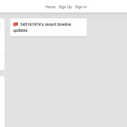
Home
Sign Up
Sign In
345161974's recent timeline
updates