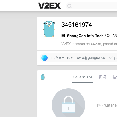
345161974
🏢
ShangGan Info Tech
/ QUA
V2EX member #144295, joined on
findMe = True if www.jyguagua.com or y
345161974
提问
技
Per 34516197