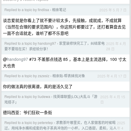
Replied to a topic by findlisa
相亲笔记
2025 年 5 月 7 日
›
谈恋爱就是你看上了就不要计较太多，先接触，成就成，不成就算
（当然在合理的要求范围内），你这照片都要过了，还打着算盘去见
一面不合适就走，谁听了都不乐意吧
Replied to a topic by handong97
家里装修快完工了，纠结家电
2025 年 4 月
›
28 日
要不要现在买！求经验分享！
@
handong97
#73 不差那点钱选 85 ，基本上是主流选择，100 寸太
大也贵
Replied to a topic by zszeslz
相亲贴-帮表妹找对象
2025 年 4 月 17 日
›
你的做法真的很离谱，真的是活久见了
Replied to a topic by liudewa
找英雄联盟(LOL)大乱斗「游
2025 年 4 月 15
›
日
戏搭子」
德玛西亚：爷们狂砍一条街
Replied to a topic by peteretep
求教茶叶哪里买，在人家做客的时候喝
2025
›
年 4
过，用纯净水桶和成套的电子茶具冲泡的一小杯，入口香甜，柔和，沁人