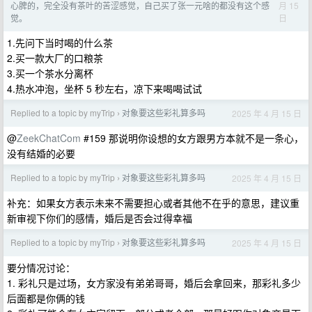
月 15
心脾的，完全没有茶叶的苦涩感觉，自己买了张一元啥的都没有这个感
日
觉。
1.先问下当时喝的什么茶
2.买一款大厂的口粮茶
3.买一个茶水分离杯
4.热水冲泡，坐杯 5 秒左右，凉下来喝喝试试
Replied to a topic by myTrip
对象要这些彩礼算多吗
2025 年 4 月 15 日
›
@
ZeekChatCom
#159 那说明你设想的女方跟男方本就不是一条心，
没有结婚的必要
Replied to a topic by myTrip
对象要这些彩礼算多吗
2025 年 4 月 15 日
›
补充：如果女方表示未来不需要担心或者其他不在乎的意思，建议重
新审视下你们的感情，婚后是否会过得幸福
Replied to a topic by myTrip
对象要这些彩礼算多吗
2025 年 4 月 15 日
›
要分情况讨论：
1. 彩礼只是过场，女方家没有弟弟哥哥，婚后会拿回来，那彩礼多少
后面都是你俩的钱