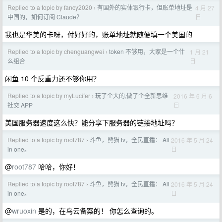
Replied to a topic by fancy2020
有国外的实体银行卡，但账单地址是
4 月 27
›
日
中国的，如何订阅 Claude？
我也是华美的卡呀，付好好的，账单地址就随便填一个美国的
Replied to a topic by chenguangwei
token 不够用，大家是一个什
1 月 21
›
日
么组合
闲鱼 10 个反重力还不够你用？
Replied to a topic by myLucifer
玩了个大的,做了个全新思维
2016 年 6 月 6
›
日
社交 APP
美国服务器速度这么快？能分享下服务器的链接地址吗？
Replied to a topic by root787
斗鱼，熊猫 tv，全民直播： All
2016 年 5 月 24
›
日
in one。
@
root787
哈哈，你好！
Replied to a topic by root787
斗鱼，熊猫 tv，全民直播： All
2016 年 5 月 24
›
日
in one。
@
wruoxin
是的，在鸟云备案的！ 你怎么查询的。