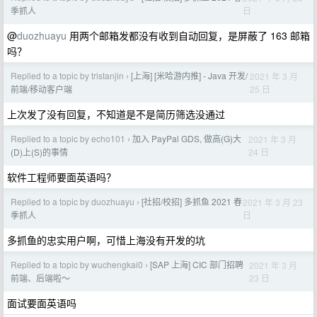
日
季抓人
@
duozhuayu
用两个邮箱发都没有收到自动回复，是屏蔽了 163 邮箱
吗？
Replied to a topic by tristanjin
[上海] [米哈游内推] - Java 开发/
2021 年 3 月
›
25 日
前端/移动客户端
上次发了没有回复，不知道是不是简历筛选没通过
Replied to a topic by echo101
加入 PayPal GDS, 做高(G)大
2021 年 3 月
›
24 日
(D)上(S)的事情
软件工程师要面英语吗？
Replied to a topic by duozhuayu
[社招/校招] 多抓鱼 2021 春
2021 年 3 月 23
›
日
季抓人
多抓鱼的忠实用户啊，可惜上海没有开发的坑
Replied to a topic by wuchengkai0
[SAP 上海] CIC 部门招聘
2021 年 3 月
›
23 日
前端、后端啦～
面试要面英语吗